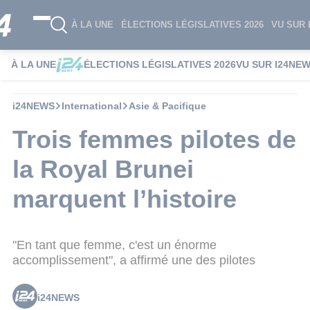
À LA UNE
ÉLECTIONS LÉGISLATIVES 2026
VU SUR 
À LA UNE
ÉLECTIONS LÉGISLATIVES 2026
VU SUR I24NE
i24NEWS
International
Asie & Pacifique
Trois femmes pilotes de
la Royal Brunei
marquent l’histoire
"En tant que femme, c'est un énorme
accomplissement", a affirmé une des pilotes
i24NEWS