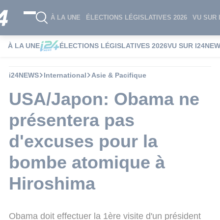
À LA UNE
ÉLECTIONS LÉGISLATIVES 2026
VU SUR 
À LA UNE
ÉLECTIONS LÉGISLATIVES 2026
VU SUR I24NE
i24NEWS
International
Asie & Pacifique
USA/Japon: Obama ne
présentera pas
d'excuses pour la
bombe atomique à
Hiroshima
Obama doit effectuer la 1ère visite d'un président