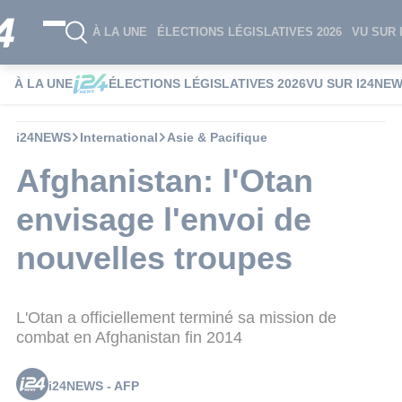
À LA UNE
ÉLECTIONS LÉGISLATIVES 2026
VU SUR 
À LA UNE
ÉLECTIONS LÉGISLATIVES 2026
VU SUR I24NE
i24NEWS
International
Asie & Pacifique
Afghanistan: l'Otan
envisage l'envoi de
nouvelles troupes
L'Otan a officiellement terminé sa mission de
combat en Afghanistan fin 2014
i24NEWS - AFP