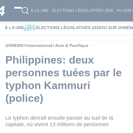
À LA UNE
ÉLECTIONS LÉGISLATIVES 2026
VU SUR 
À LA UNE
ÉLECTIONS LÉGISLATIVES 2026
VU SUR I24NE
i24NEWS
International
Asie & Pacifique
Philippines: deux
personnes tuées par le
typhon Kammuri
(police)
Le typhon devrait ensuite passer au sud de la
capitale, où vivent 13 millions de personnes