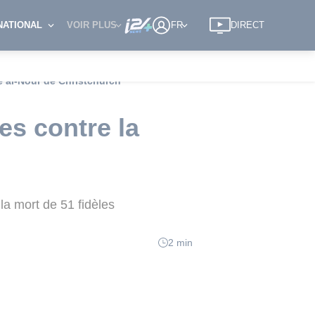
NATIONAL
VOIR PLUS
FR
DIRECT
 al-Nour de Christchurch
s contre la
la mort de 51 fidèles
2 min