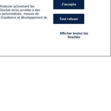
J'accepte
 Analyser activement les
n. Stocker et/ou accéder à des
nu personnalisés, mesure de
s d’audience et développement de
Tout refuser
Afficher toutes les
finalités
RADIO
ÉMISSIONS
Nous suivre
ES
S'INSCRIRE À LA NEWSLETTER
ES