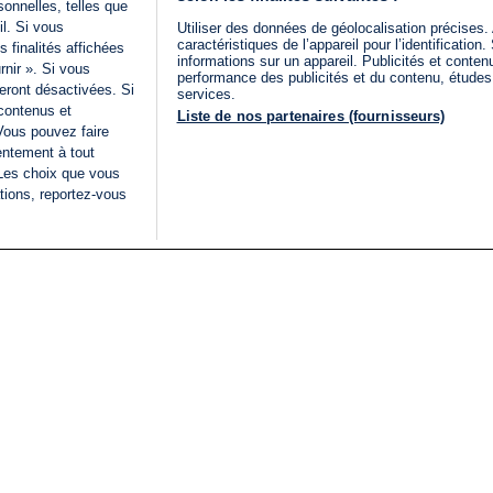
onnelles, telles que
il. Si vous
Utiliser des données de géolocalisation précises.
caractéristiques de l’appareil pour l’identificatio
 finalités affichées
informations sur un appareil. Publicités et conte
rnir ». Si vous
performance des publicités et du contenu, étude
eront désactivées. Si
services.
 contenus et
Liste de nos partenaires (fournisseurs)
Vous pouvez faire
entement à tout
 Les choix que vous
tions, reportez-vous
DIRECT
Categories
Juridique
i24NEWS
FIL INFO
CONDITIONS GÉNÉRAL
ÉLECTIONS LÉGISLATIVES
D'UTILISATION
2026
POLITIQUE DE
VU SUR I24NEWS
CONFIDENTIALITÉ
ISRAËL EN GUERRE
CONDITIONS GÉNÉRAL
ANALYSE
PUBLICITAIRE
INTERNATIONAL
DÉCLARATION