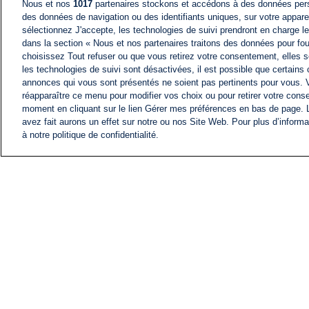
Nous et nos
1017
partenaires stockons et accédons à des données pers
des données de navigation ou des identifiants uniques, sur votre appare
sélectionnez J'accepte, les technologies de suivi prendront en charge les
dans la section « Nous et nos partenaires traitons des données pour fou
choisissez Tout refuser ou que vous retirez votre consentement, elles s
les technologies de suivi sont désactivées, il est possible que certains
annonces qui vous sont présentés ne soient pas pertinents pour vous. 
réapparaître ce menu pour modifier vos choix ou pour retirer votre cons
moment en cliquant sur le lien Gérer mes préférences en bas de page.
avez fait aurons un effet sur notre ou nos Site Web. Pour plus d’informa
à notre politique de confidentialité.
ACTU
FIL INFO
Information
COMITÉ EXÉCUTIF D'
PROFILS D'i24NEWS
NOS ÉMISSIONS
RADIO EN DIRECT
CARRIÈRE
CONTACT
PLAN DU SITE