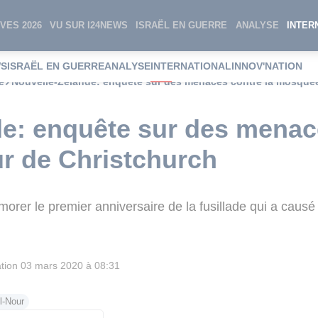
VES 2026
VU SUR I24NEWS
ISRAËL EN GUERRE
ANALYSE
INTER
WS
ISRAËL EN GUERRE
ANALYSE
INTERNATIONAL
INNOV'NATION
e
Nouvelle-Zélande: enquête sur des menaces contre la mosquée
e: enquête sur des menace
r de Christchurch
er le premier anniversaire de la fusillade qui a causé 
tion
03 mars 2020 à 08:31
l-Nour