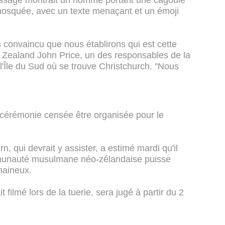
ssage montrait un homme portant une cagoule
mosquée, avec un texte menaçant et un émoji
s convaincu que nous établirons qui est cette
 Zealand John Price, un des responsables de la
 l'Île du Sud où se trouve Christchurch. "Nous
a cérémonie censée être organisée pour le
, qui devrait y assister, a estimé mardi qu'il
communauté musulmane néo-zélandaise puisse
haineux.
it filmé lors de la tuerie, sera jugé à partir du 2