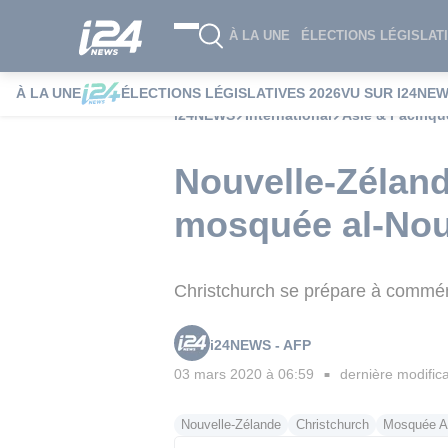
À LA UNE
ÉLECTIONS LÉGISLATI
À LA UNE
ÉLECTIONS LÉGISLATIVES 2026
VU SUR I24NE
i24NEWS
International
Asie & Pacifiqu
Nouvelle-Zéland
mosquée al-Nou
Christchurch se prépare à commémor
i24NEWS - AFP
03 mars 2020 à 06:59
dernière modifica
■
Nouvelle-Zélande
Christchurch
Mosquée A