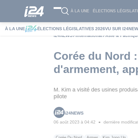
À LA UNE
ÉLECTIONS LÉGISLATI
À LA UNE
ÉLECTIONS LÉGISLATIVES 2026
VU SUR I24NE
i24NEWS
International
Asie & Pacifiqu
Corée du Nord :
d'armement, app
M. Kim a visité des usines produis
pilote
i24NEWS
06 août 2023 à 04:42
dernière modifica
■
Corée Du Nord
Armes
Kim Jong Un