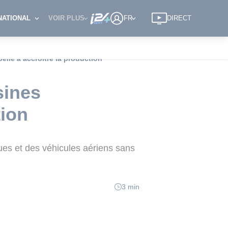
NATIONAL
VOIR PLUS
FR
DIRECT
lle à accroître la production
sines
tion
ques et des véhicules aériens sans
3 min