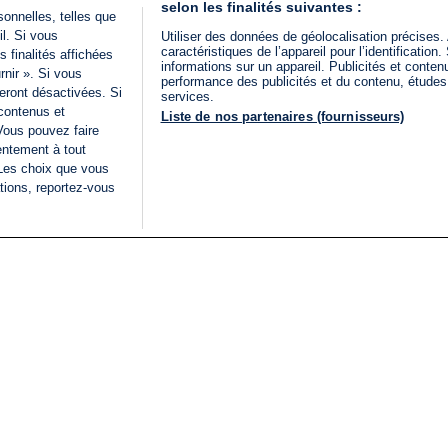
selon les finalités suivantes :
onnelles, telles que
il. Si vous
Utiliser des données de géolocalisation précises.
caractéristiques de l’appareil pour l’identificatio
 finalités affichées
informations sur un appareil. Publicités et conte
rnir ». Si vous
performance des publicités et du contenu, étude
eront désactivées. Si
services.
 contenus et
Liste de nos partenaires (fournisseurs)
Vous pouvez faire
entement à tout
 Les choix que vous
tions, reportez-vous
DIRECT
Categories
Juridique
i24NEWS
FIL INFO
CONDITIONS GÉNÉRAL
ÉLECTIONS LÉGISLATIVES
D'UTILISATION
2026
POLITIQUE DE
VU SUR I24NEWS
CONFIDENTIALITÉ
ISRAËL EN GUERRE
CONDITIONS GÉNÉRAL
ANALYSE
PUBLICITAIRE
INTERNATIONAL
DÉCLARATION