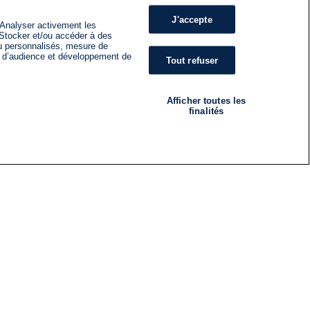
J'accepte
 Analyser activement les
n. Stocker et/ou accéder à des
nu personnalisés, mesure de
s d’audience et développement de
Tout refuser
Afficher toutes les
finalités
RADIO
ÉMISSIONS
Nous suivre
ES
S'INSCRIRE À LA NEWSLETTER
ES