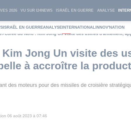
VES 2026
VU SUR I24NEWS
ISRAËL EN GUERRE
ANALYSE
INTER
WS
ISRAËL EN GUERRE
ANALYSE
INTERNATIONAL
INNOV'NATION
e
Corée du Nord : Kim Jong Un visite des usines d'armement, appe
 Kim Jong Un visite des u
elle à accroître la produc
ant des moteurs pour des missiles de croisière stratégi
tion
06 août 2023 à 07:46