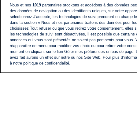
Nous et nos
1019
partenaires stockons et accédons à des données pers
des données de navigation ou des identifiants uniques, sur votre appare
sélectionnez J'accepte, les technologies de suivi prendront en charge les
dans la section « Nous et nos partenaires traitons des données pour fou
choisissez Tout refuser ou que vous retirez votre consentement, elles s
les technologies de suivi sont désactivées, il est possible que certains
annonces qui vous sont présentés ne soient pas pertinents pour vous. 
réapparaître ce menu pour modifier vos choix ou pour retirer votre cons
moment en cliquant sur le lien Gérer mes préférences en bas de page.
avez fait aurons un effet sur notre ou nos Site Web. Pour plus d’informa
à notre politique de confidentialité.
ACTU
FIL INFO
Information
COMITÉ EXÉCUTIF D'
PROFILS D'i24NEWS
NOS ÉMISSIONS
RADIO EN DIRECT
CARRIÈRE
CONTACT
PLAN DU SITE