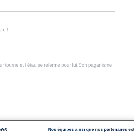
re !
r tourne et l étau se referme pour lui.Son paganisme
ées
Nos équipes ainsi que nos partenaires ex