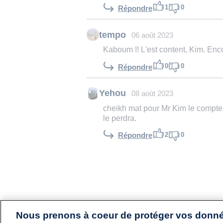
1
0
Répondre
tempo
06 août 2023
Kaboum !! L'est content, Kim. Enco
0
0
Répondre
Yehou
08 août 2023
cheikh mat pour Mr Kim le compteu
le perdra.
2
0
Répondre
Nous prenons à coeur de protéger vos donn