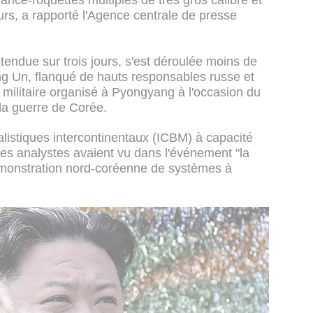
ance-roquettes multiples de très gros calibre et
urs, a rapporté l'Agence centrale de presse
étendue sur trois jours, s'est déroulée moins de
 Un, flanqué de hauts responsables russe et
é militaire organisé à Pyongyang à l'occasion du
 la guerre de Corée.
listiques intercontinentaux (ICBM) à capacité
Des analystes avaient vu dans l'événement "la
émonstration nord-coréenne de systèmes à