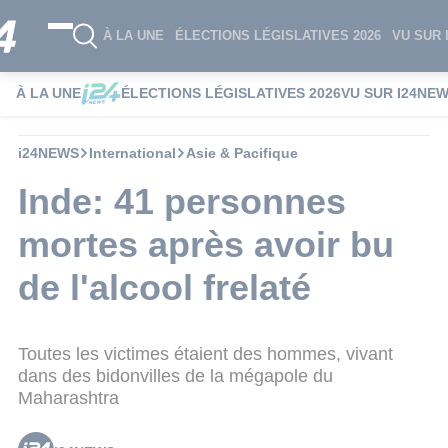
À LA UNE
ÉLECTIONS LÉGISLATIVES 2026
VU SUR 
À LA UNE
ÉLECTIONS LÉGISLATIVES 2026
VU SUR I24NE
i24NEWS
International
Asie & Pacifique
Inde: 41 personnes
mortes après avoir bu
de l'alcool frelaté
Toutes les victimes étaient des hommes, vivant
dans des bidonvilles de la mégapole du
Maharashtra