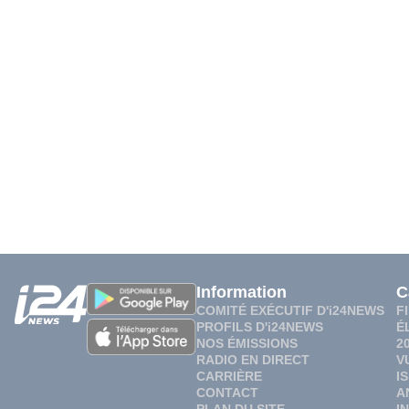
Information
C
COMITÉ EXÉCUTIF D'i24NEWS
F
PROFILS D'i24NEWS
É
NOS ÉMISSIONS
2
RADIO EN DIRECT
V
CARRIÈRE
I
CONTACT
A