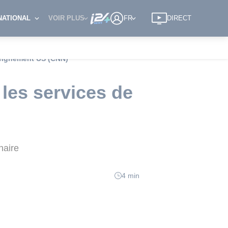
NATIONAL
VOIR PLUS
FR
DIRECT
seignement US (CNN)
les services de
naire
4 min