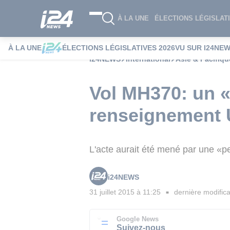
À LA UNE
ÉLECTIONS LÉGISLATI
À LA UNE
ÉLECTIONS LÉGISLATIVES 2026
VU SUR I24NE
i24NEWS
International
Asie & Pacifiqu
Vol MH370: un «
renseignement 
L'acte aurait été mené par une «per
i24NEWS
31 juillet 2015 à 11:25
dernière modifica
■
Google News
Suivez-nous