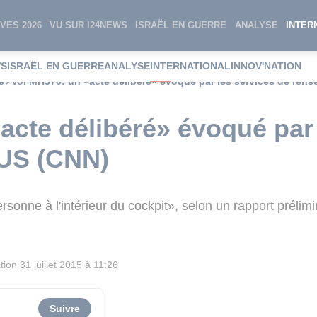
VES 2026
VU SUR I24NEWS
ISRAËL EN GUERRE
ANALYSE
INTER
WS
ISRAËL EN GUERRE
ANALYSE
INTERNATIONAL
INNOV'NATION
e
Vol MH370: un «acte délibéré» évoqué par les services de ren
acte délibéré» évoqué par 
US (CNN)
sonne à l'intérieur du cockpit», selon un rapport prélimi
tion
31 juillet 2015 à 11:26
Suivre