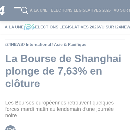
À LA UNE
ÉLECTIONS LÉGISLATIVES 2026
VU SUR 
À LA UNE
ÉLECTIONS LÉGISLATIVES 2026
VU SUR I24NE
i24NEWS
International
Asie & Pacifique
La Bourse de Shanghai
plonge de 7,63% en
clôture
Les Bourses européennes retrouvent quelques
forces mardi matin au lendemain d'une journée
noire