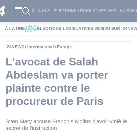
À LA UNE
ÉLECTIONS LÉGISLATIVES 2026
VU SUR 
À LA UNE
ÉLECTIONS LÉGISLATIVES 2026
VU SUR I24NE
i24NEWS
International
Europe
L'avocat de Salah
Abdeslam va porter
plainte contre le
procureur de Paris
Sven Mary accuse François Molins d'avoir violé le
secret de l'instruction