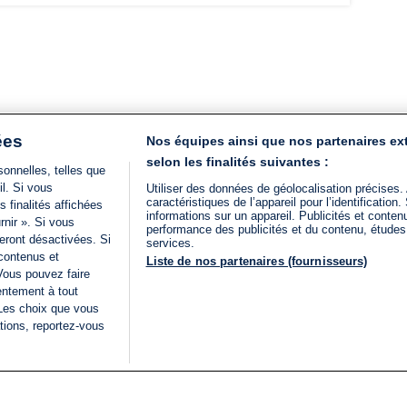
ées
Nos équipes ainsi que nos partenaires ex
selon les finalités suivantes :
onnelles, telles que
il. Si vous
Utiliser des données de géolocalisation précises.
caractéristiques de l’appareil pour l’identificatio
 finalités affichées
informations sur un appareil. Publicités et conte
rnir ». Si vous
performance des publicités et du contenu, étude
eront désactivées. Si
services.
 contenus et
Liste de nos partenaires (fournisseurs)
Vous pouvez faire
entement à tout
 Les choix que vous
tions, reportez-vous
DIRECT