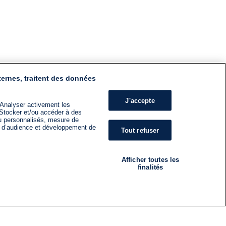
ternes, traitent des données
J'accepte
 Analyser activement les
n. Stocker et/ou accéder à des
nu personnalisés, mesure de
s d’audience et développement de
Tout refuser
Afficher toutes les
finalités
RADIO
ÉMISSIONS