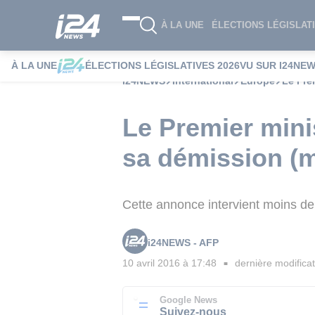
À LA UNE
ÉLECTIONS LÉGISLATI
À LA UNE
ÉLECTIONS LÉGISLATIVES 2026
VU SUR I24NE
i24NEWS
International
Europe
Le Pre
Le Premier mini
sa démission (
Cette annonce intervient moins d
i24NEWS - AFP
10 avril 2016 à 17:48
dernière modificat
■
Google News
Suivez-nous