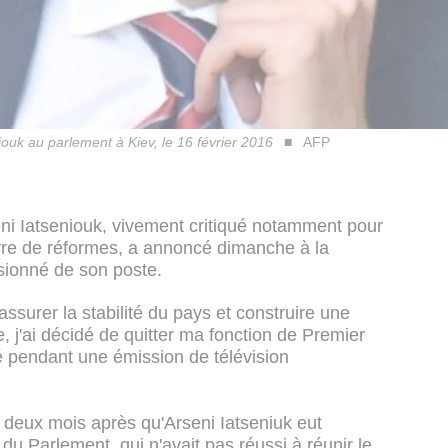
iouk au parlement à Kiev, le 16 février 2016
AFP
eni Iatseniouk, vivement critiqué notamment pour
uvre de réformes, a annoncé dimanche à la
ssionné de son poste.
 assurer la stabilité du pays et construire une
, j'ai décidé de quitter ma fonction de Premier
aré pendant une émission de télévision
 deux mois après qu'Arseni Iatseniuk eut
u Parlement, qui n'avait pas réussi à réunir le