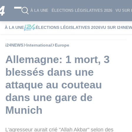
À LA UNE
ÉLECTIONS LÉGISLATIVES 2026
VU SUR 
À LA UNE
ÉLECTIONS LÉGISLATIVES 2026
VU SUR I24NE
i24NEWS
International
Europe
Allemagne: 1 mort, 3
blessés dans une
attaque au couteau
dans une gare de
Munich
L'agresseur aurait crié "Allah Akbar" selon des