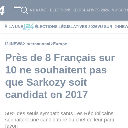
À LA UNE
ÉLECTIONS LÉGISLATIVES 2026
VU SUR 
À LA UNE
ÉLECTIONS LÉGISLATIVES 2026
VU SUR I24NE
i24NEWS
International
Europe
Près de 8 Français sur
10 ne souhaitent pas
que Sarkozy soit
candidat en 2017
50% des seuls sympathisants Les Républicains
souhaitent une candidature du chef de leur parti
favori