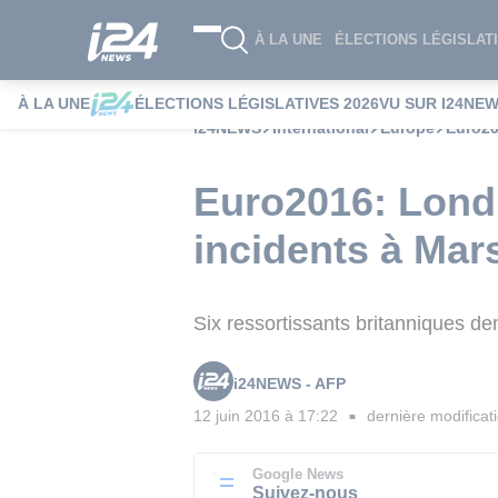
À LA UNE
ÉLECTIONS LÉGISLATI
À LA UNE
ÉLECTIONS LÉGISLATIVES 2026
VU SUR I24NE
i24NEWS
International
Europe
Euro20
Euro2016: Lond
incidents à Mars
Six ressortissants britanniques de
i24NEWS - AFP
12 juin 2016 à 17:22
dernière modificat
■
Google News
Suivez-nous