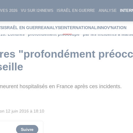
VES 2026
VU SUR I24NEWS
ISRAËL EN GUERRE
ANALYSE
INTER
WS
ISRAËL EN GUERRE
ANALYSE
INTERNATIONAL
INNOV'NATION
16: Londres "profondément préoccupé" par les incidents à Marse
res "profondément préocc
eille
meurent hospitalisés en France après ces incidents.
ion
12 juin 2016 à 18:10
Suivre