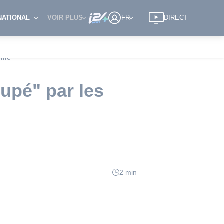
NATIONAL
VOIR PLUS
FR
DIRECT
ille
upé" par les
2 min