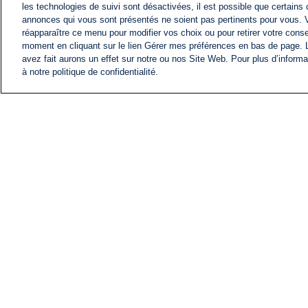
les technologies de suivi sont désactivées, il est possible que certains
annonces qui vous sont présentés ne soient pas pertinents pour vous. 
réapparaître ce menu pour modifier vos choix ou pour retirer votre cons
moment en cliquant sur le lien Gérer mes préférences en bas de page.
avez fait aurons un effet sur notre ou nos Site Web. Pour plus d’informa
à notre politique de confidentialité.
ACTU
FIL INFO
Information
COMITÉ EXÉCUTIF D'
PROFILS D'i24NEWS
NOS ÉMISSIONS
RADIO EN DIRECT
CARRIÈRE
CONTACT
PLAN DU SITE