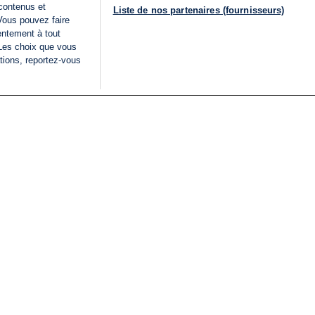
 contenus et
Liste de nos partenaires (fournisseurs)
Vous pouvez faire
entement à tout
 Les choix que vous
tions, reportez-vous
DIRECT
Categories
Juridique
i24NEWS
FIL INFO
CONDITIONS GÉNÉRAL
ÉLECTIONS LÉGISLATIVES
D'UTILISATION
2026
POLITIQUE DE
VU SUR I24NEWS
CONFIDENTIALITÉ
ISRAËL EN GUERRE
CONDITIONS GÉNÉRAL
ANALYSE
PUBLICITAIRE
INTERNATIONAL
DÉCLARATION
INNOV'NATION
D'ACCESSIBILITÉ
GÉRER MES PRÉFÉREN
LISTE DES COOKIES