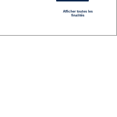
Afficher toutes les
finalités
RADIO
ÉMISSIONS
Nous suivre
ES
S'INSCRIRE À LA NEWSLETTER
ES
CES