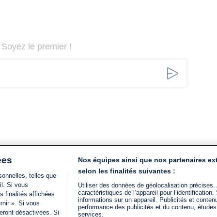
Soyez le premier !
ées
Nos équipes ainsi que nos partenaires ex
selon les finalités suivantes :
onnelles, telles que
il. Si vous
Utiliser des données de géolocalisation précises.
caractéristiques de l’appareil pour l’identificatio
 finalités affichées
informations sur un appareil. Publicités et conte
rnir ». Si vous
performance des publicités et du contenu, étude
eront désactivées. Si
services.