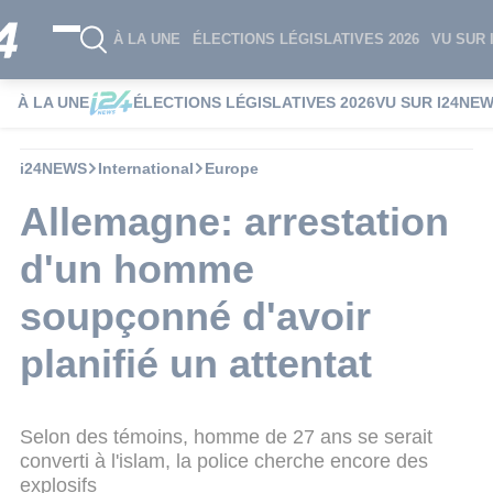
À LA UNE
ÉLECTIONS LÉGISLATIVES 2026
VU SUR 
À LA UNE
ÉLECTIONS LÉGISLATIVES 2026
VU SUR I24NE
i24NEWS
International
Europe
Allemagne: arrestation
d'un homme
soupçonné d'avoir
planifié un attentat
Selon des témoins, homme de 27 ans se serait
converti à l'islam, la police cherche encore des
explosifs