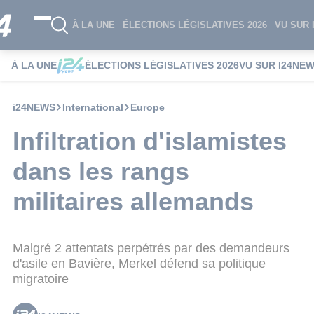
À LA UNE
ÉLECTIONS LÉGISLATIVES 2026
VU SUR 
À LA UNE
ÉLECTIONS LÉGISLATIVES 2026
VU SUR I24NE
i24NEWS
International
Europe
Infiltration d'islamistes
dans les rangs
militaires allemands
Malgré 2 attentats perpétrés par des demandeurs
d'asile en Bavière, Merkel défend sa politique
migratoire