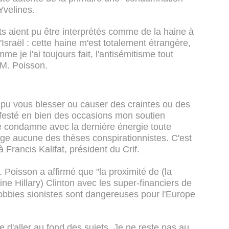
Yvelines.
ts aient pu être interprétés comme de la haine à
d'Israël : cette haine m'est totalement étrangère,
e je l'ai toujours fait, l'antisémitisme tout
 M. Poisson.
 pu vous blesser ou causer des craintes ou des
nifesté en bien des occasions mon soutien
Je condamne avec la dernière énergie toute
age aucune des thèses conspirationnistes. C'est
e à Francis Kalifat, président du Crif.
 Poisson a affirmé que "la proximité de (la
ne Hillary) Clinton avec les super-financiers de
lobbies sionistes sont dangereuses pour l'Europe
e d'aller au fond des sujets. Je ne reste pas au