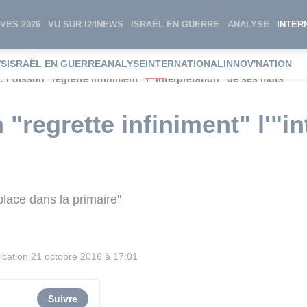
VES 2026
VU SUR I24NEWS
ISRAËL EN GUERRE
ANALYSE
INTER
WS
ISRAËL EN GUERRE
ANALYSE
INTERNATIONAL
INNOV'NATION
: Poisson "regrette infiniment" l'"interprétation" de ses mots
"regrette infiniment" l'"in
lace dans la primaire"
ication
21 octobre 2016 à 17:01
Suivre