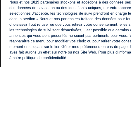
Nous et nos
1019
partenaires stockons et accédons à des données pers
des données de navigation ou des identifiants uniques, sur votre appare
sélectionnez J'accepte, les technologies de suivi prendront en charge les
dans la section « Nous et nos partenaires traitons des données pour fou
choisissez Tout refuser ou que vous retirez votre consentement, elles s
les technologies de suivi sont désactivées, il est possible que certains
annonces qui vous sont présentés ne soient pas pertinents pour vous. 
réapparaître ce menu pour modifier vos choix ou pour retirer votre cons
moment en cliquant sur le lien Gérer mes préférences en bas de page.
avez fait aurons un effet sur notre ou nos Site Web. Pour plus d’informa
à notre politique de confidentialité.
ACTU
FIL INFO
Information
COMITÉ EXÉCUTIF D'
PROFILS D'i24NEWS
NOS ÉMISSIONS
RADIO EN DIRECT
CARRIÈRE
CONTACT
PLAN DU SITE