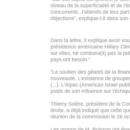
niveau de la superficialité et de 
concurrents. J'attends de leur pa
objections", explique-t-il dans s
Dans la lettre, il explique avoir v
présidence américaine Hillary Clin
sur elles, ne conduira(it) pas la po
pays ont besoin."
"Le soutien des géants de la fina
nouveauté. L'existence de groupes
(...). L'Aipac (American Israel publ
poids de son influence sur l'échiqui
Thierry Solère, président de la Co
droite, a déjà indiqué que cette qu
réunion de la commission le 26 oc
Les propos de M. Poisson ont ég