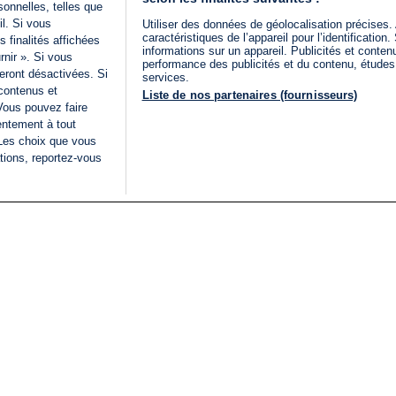
onnelles, telles que
il. Si vous
Utiliser des données de géolocalisation précises.
caractéristiques de l’appareil pour l’identificatio
 finalités affichées
informations sur un appareil. Publicités et conte
rnir ». Si vous
performance des publicités et du contenu, étude
eront désactivées. Si
services.
 contenus et
Liste de nos partenaires (fournisseurs)
Vous pouvez faire
entement à tout
 Les choix que vous
tions, reportez-vous
DIRECT
Categories
Juridique
i24NEWS
FIL INFO
CONDITIONS GÉNÉRAL
ÉLECTIONS LÉGISLATIVES
D'UTILISATION
2026
POLITIQUE DE
VU SUR I24NEWS
CONFIDENTIALITÉ
ISRAËL EN GUERRE
CONDITIONS GÉNÉRAL
ANALYSE
PUBLICITAIRE
INTERNATIONAL
DÉCLARATION