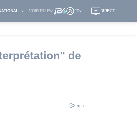
NATIONAL
VOIR PLUS
FR
DIRECT
terprétation" de
3 min