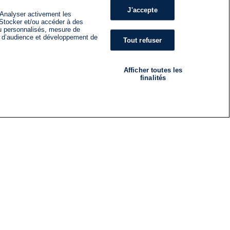
J'accepte
 Analyser activement les
n. Stocker et/ou accéder à des
nu personnalisés, mesure de
s d’audience et développement de
Tout refuser
Afficher toutes les
finalités
RADIO
ÉMISSIONS
Nous suivre
ES
S'INSCRIRE À LA NEWSLETTER
ES