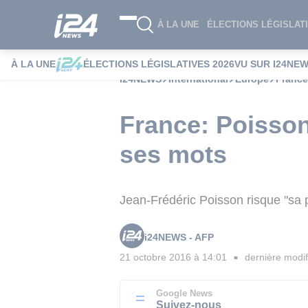
À LA UNE
ÉLECTIONS LÉGISLATI
À LA UNE
ÉLECTIONS LÉGISLATIVES 2026
VU SUR I24NE
i24NEWS
International
Europe
France
France: Poisson 
ses mots
Jean-Frédéric Poisson risque "sa p
i24NEWS - AFP
21 octobre 2016 à 14:01
dernière modif
■
Google News
Suivez-nous