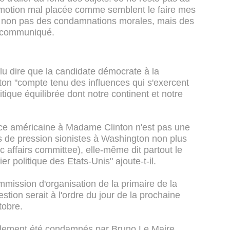
l'émotion mal placée comme semblent le faire mes
rt non pas des condamnations morales, mais des
on communiqué.
oulu dire que la candidate démocrate à la
ton "compte tenu des influences qui s'exercent
litique équilibrée dont notre continent et notre
nce américaine à Madame Clinton n'est pas une
 de pression sionistes à Washington non plus
ic affairs committee), elle-même dit partout le
er politique des Etats-Unis" ajoute-t-il.
mmission d'organisation de la primaire de la
estion serait à l'ordre du jour de la prochaine
tobre.
alement été condamnés par Bruno Le Maire,