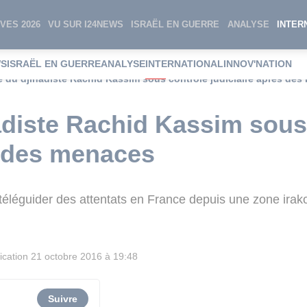
VES 2026
VU SUR I24NEWS
ISRAËL EN GUERRE
ANALYSE
INTER
WS
ISRAËL EN GUERRE
ANALYSE
INTERNATIONAL
INNOV'NATION
e du djihadiste Rachid Kassim sous contrôle judiciaire après de
adiste Rachid Kassim sous
s des menaces
éléguider des attentats en France depuis une zone irak
ication
21 octobre 2016 à 19:48
Suivre