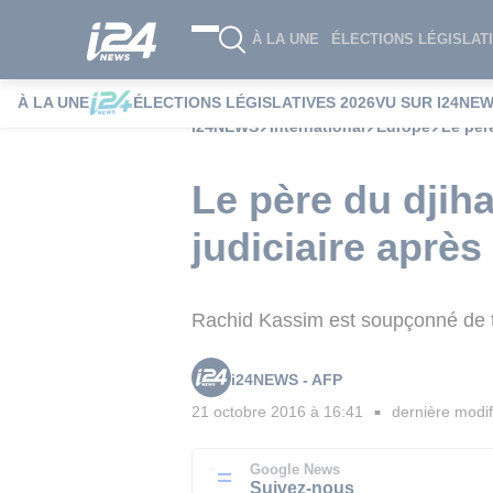
À LA UNE
ÉLECTIONS LÉGISLATI
À LA UNE
ÉLECTIONS LÉGISLATIVES 2026
VU SUR I24NE
i24NEWS
International
Europe
Le pèr
Le père du djih
judiciaire aprè
Rachid Kassim est soupçonné de t
i24NEWS - AFP
21 octobre 2016 à 16:41
dernière modif
■
Google News
Suivez-nous