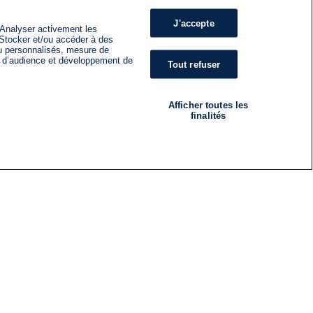
J'accepte
 Analyser activement les
n. Stocker et/ou accéder à des
nu personnalisés, mesure de
s d’audience et développement de
Tout refuser
Afficher toutes les
finalités
RADIO
ÉMISSIONS
Nous suivre
ES
S'INSCRIRE À LA NEWSLETTER
ES