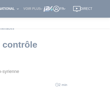
NATIONAL
VOIR PLUS
FR
DIRECT
s menaces
 contrôle
o-syrienne
2 min