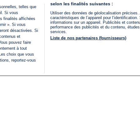
selon les finalités suivantes :
onnelles, telles que
il. Si vous
Utiliser des données de géolocalisation précises.
caractéristiques de l’appareil pour l’identificatio
 finalités affichées
informations sur un appareil. Publicités et conte
rnir ». Si vous
performance des publicités et du contenu, étude
eront désactivées. Si
services.
 contenus et
Liste de nos partenaires (fournisseurs)
Vous pouvez faire
entement à tout
 Les choix que vous
tions, reportez-vous
DIRECT
Categories
Juridique
i24NEWS
FIL INFO
CONDITIONS GÉNÉRAL
ÉLECTIONS LÉGISLATIVES
D'UTILISATION
2026
POLITIQUE DE
VU SUR I24NEWS
CONFIDENTIALITÉ
ISRAËL EN GUERRE
CONDITIONS GÉNÉRAL
ANALYSE
PUBLICITAIRE
INTERNATIONAL
DÉCLARATION