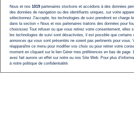
Nous et nos
1019
partenaires stockons et accédons à des données pers
des données de navigation ou des identifiants uniques, sur votre appare
sélectionnez J'accepte, les technologies de suivi prendront en charge les
dans la section « Nous et nos partenaires traitons des données pour fou
choisissez Tout refuser ou que vous retirez votre consentement, elles s
les technologies de suivi sont désactivées, il est possible que certains
annonces qui vous sont présentés ne soient pas pertinents pour vous. 
réapparaître ce menu pour modifier vos choix ou pour retirer votre cons
moment en cliquant sur le lien Gérer mes préférences en bas de page.
avez fait aurons un effet sur notre ou nos Site Web. Pour plus d’informa
à notre politique de confidentialité.
ACTU
FIL INFO
Information
COMITÉ EXÉCUTIF D'
PROFILS D'i24NEWS
NOS ÉMISSIONS
RADIO EN DIRECT
CARRIÈRE
CONTACT
PLAN DU SITE