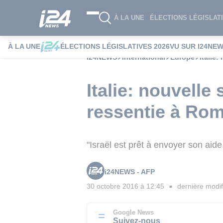
À LA UNE
ÉLECTIONS LÉGISLATI
À LA UNE
ÉLECTIONS LÉGISLATIVES 2026
VU SUR I24NE
i24NEWS
International
Europe
Italie
Italie: nouvell
ressentie à Ro
"Israël est prêt à envoyer son ai
i24NEWS - AFP
30 octobre 2016 à 12:45
dernière modif
■
Google News
Suivez-nous