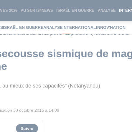
VES 2026
VU SUR I24NEWS
ISRAËL EN GUERRE
ANALYSE
INTER
WS
ISRAËL EN GUERRE
ANALYSE
INTERNATIONAL
INNOV'NATION
: nouvelle secousse sismique de magnitude 6,5, ressentie à Rome
e secousse sismique de mag
me
de, au mieux de ses capacités" (Netanyahou)
ication
30 octobre 2016 à 14:09
Suivre