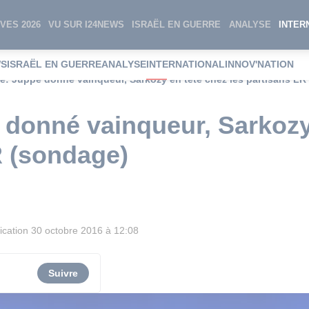
VES 2026
VU SUR I24NEWS
ISRAËL EN GUERRE
ANALYSE
INTER
WS
ISRAËL EN GUERRE
ANALYSE
INTERNATIONAL
INNOV'NATION
re: Juppé donné vainqueur, Sarkozy en tête chez les partisans LR
 donné vainqueur, Sarkozy
R (sondage)
ication
30 octobre 2016 à 12:08
Suivre