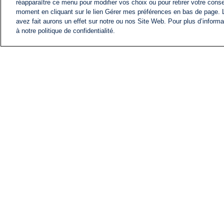
réapparaître ce menu pour modifier vos choix ou pour retirer votre cons
moment en cliquant sur le lien Gérer mes préférences en bas de page.
avez fait aurons un effet sur notre ou nos Site Web. Pour plus d’informa
à notre politique de confidentialité.
ACTU
FIL INFO
Information
COMITÉ EXÉCUTIF D'
PROFILS D'i24NEWS
NOS ÉMISSIONS
RADIO EN DIRECT
CARRIÈRE
CONTACT
PLAN DU SITE