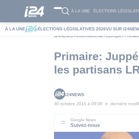
À LA UNE
ÉLECTIONS LÉGISLATI
À LA UNE
ÉLECTIONS LÉGISLATIVES 2026
VU SUR I24NE
i24NEWS
International
Europe
Primai
Primaire: Juppé
les partisans L
i24NEWS
30 octobre 2016 à 09:08
dernière modif
■
Google News
Suivez-nous