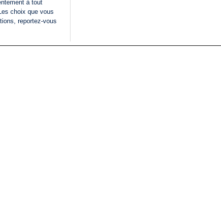
entement à tout
 Les choix que vous
tions, reportez-vous
DIRECT
Categories
Juridique
i24NEWS
FIL INFO
CONDITIONS GÉNÉRAL
ÉLECTIONS LÉGISLATIVES
D'UTILISATION
2026
POLITIQUE DE
VU SUR I24NEWS
CONFIDENTIALITÉ
ISRAËL EN GUERRE
CONDITIONS GÉNÉRAL
ANALYSE
PUBLICITAIRE
INTERNATIONAL
DÉCLARATION
INNOV'NATION
D'ACCESSIBILITÉ
GÉRER MES PRÉFÉREN
LISTE DES COOKIES