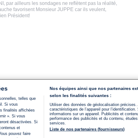
par ailleurs les sondages ne reflètent pas la réalité,
gauche favorisent Monsieur JUPPE car ils veulent,
ien Président!
ées
Nos équipes ainsi que nos partenaires ex
selon les finalités suivantes :
onnelles, telles que
il. Si vous
Utiliser des données de géolocalisation précises.
caractéristiques de l’appareil pour l’identificatio
 finalités affichées
informations sur un appareil. Publicités et conte
rnir ». Si vous
performance des publicités et du contenu, étude
eront désactivées. Si
services.
 contenus et
Liste de nos partenaires (fournisseurs)
Vous pouvez faire