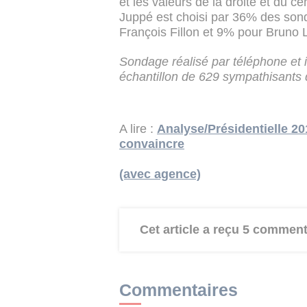
et les valeurs de la droite et du cen
Juppé est choisi par 36% des son
François Fillon et 9% pour Bruno 
Sondage réalisé par téléphone et i
échantillon de 629 sympathisants de
A lire :
Analyse/Présidentielle 20
convaincre
(avec agence)
Cet article a reçu 5 comment
Commentaires