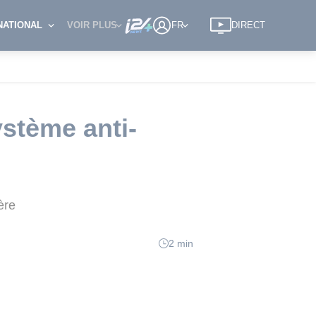
NATIONAL
VOIR PLUS
FR
DIRECT
ystème anti-
ère
2 min