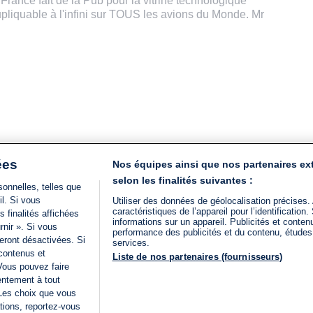
dupliquable à l'infini sur TOUS les avions du Monde. Mr
ées
Nos équipes ainsi que nos partenaires ex
selon les finalités suivantes :
onnelles, telles que
il. Si vous
Utiliser des données de géolocalisation précises.
caractéristiques de l’appareil pour l’identificatio
 finalités affichées
informations sur un appareil. Publicités et conte
rnir ». Si vous
performance des publicités et du contenu, étude
eront désactivées. Si
services.
 contenus et
Liste de nos partenaires (fournisseurs)
Vous pouvez faire
entement à tout
 Les choix que vous
tions, reportez-vous