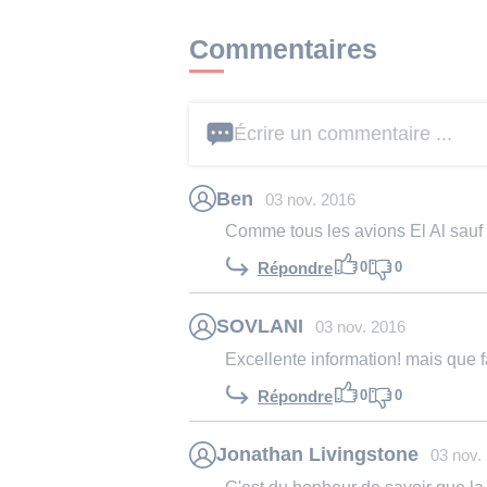
Commentaires
Écrire un commentaire ...
Ben
03 nov. 2016
Comme tous les avions El Al sauf 
0
0
Répondre
SOVLANI
03 nov. 2016
Excellente information! mais que 
0
0
Répondre
Jonathan Livingstone
03 nov.
C'est du bonheur de savoir que la 