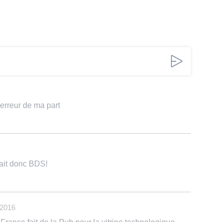
erreur de ma part
fait donc BDS!
 2016
France fait de la Pub pour la vitrine technologique