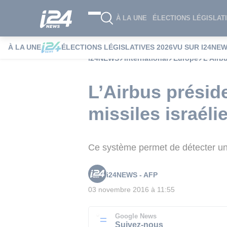
À LA UNE
ÉLECTIONS LÉGISLATI
À LA UNE
ÉLECTIONS LÉGISLATIVES 2026
VU SUR I24NE
i24NEWS
International
Europe
L’Airb
L’Airbus préside
missiles israéli
Ce système permet de détecter un 
i24NEWS - AFP
03 novembre 2016 à 11:55
Google News
Suivez-nous