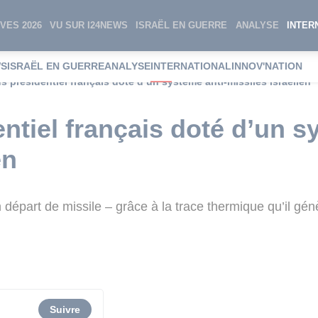
VES 2026
VU SUR I24NEWS
ISRAËL EN GUERRE
ANALYSE
INTER
WS
ISRAËL EN GUERRE
ANALYSE
INTERNATIONAL
INNOV'NATION
us présidentiel français doté d’un système anti-missiles israélien
ntiel français doté d’un s
en
départ de missile – grâce à la trace thermique qu’il gén
Suivre