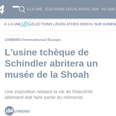
À LA UNE
ÉLECTIONS LÉGISLATIVES 2026
VU SUR 
À LA UNE
ÉLECTIONS LÉGISLATIVES 2026
VU SUR I24NE
i24NEWS
International
Europe
L'usine tchèque de
Schindler abritera un
musée de la Shoah
Une exposition relatant la vie de l'industriel
allemand doit faire partie du mémorial
i24NEWS