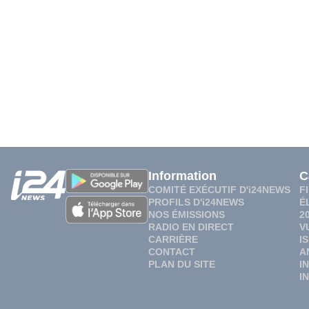
Information
C
COMITÉ EXÉCUTIF D'i24NEWS
F
PROFILS D'i24NEWS
É
NOS ÉMISSIONS
2
RADIO EN DIRECT
V
CARRIÈRE
I
CONTACT
A
PLAN DU SITE
I
I