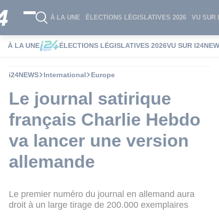
À LA UNE
ÉLECTIONS LÉGISLATIVES 2026
VU SUR 
À LA UNE
ÉLECTIONS LÉGISLATIVES 2026
VU SUR I24NE
i24NEWS
International
Europe
Le journal satirique
français Charlie Hebdo
va lancer une version
allemande
Le premier numéro du journal en allemand aura
droit à un large tirage de 200.000 exemplaires