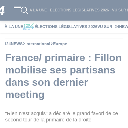
À LA UNE
ÉLECTIONS LÉGISLATIVES 2026
VU SUR 
À LA UNE
ÉLECTIONS LÉGISLATIVES 2026
VU SUR I24NE
i24NEWS
International
Europe
France/ primaire : Fillon
mobilise ses partisans
dans son dernier
meeting
"Rien n'est acquis" a déclaré le grand favori de ce
second tour de la primaire de la droite