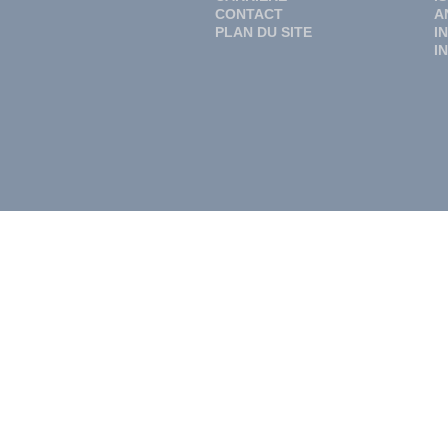
CONTACT
A
PLAN DU SITE
I
I