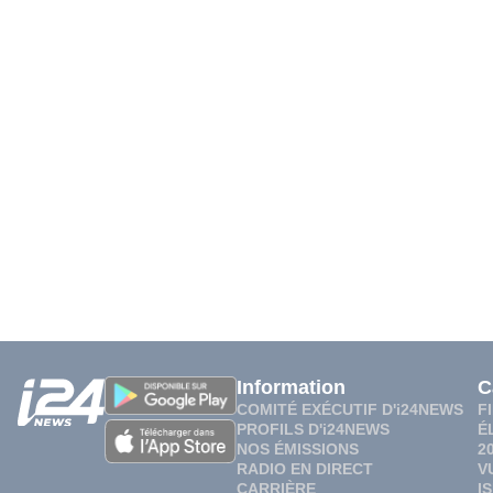
Information
C
COMITÉ EXÉCUTIF D'i24NEWS
F
PROFILS D'i24NEWS
É
NOS ÉMISSIONS
2
RADIO EN DIRECT
V
CARRIÈRE
I