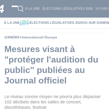
À LA UNE
ÉLECTIONS LÉGISLATIVES 2026
VU SUR 
À LA UNE
ÉLECTIONS LÉGISLATIVES 2026
VU SUR I24NE
i24NEWS
International
Europe
Mesures visant à
"protéger l'audition du
public" publiées au
Journal officiel
Le niveau sonore moyen ne pourra plus dépasser
102 décibels dans les salles de concert,
discothèques, festival