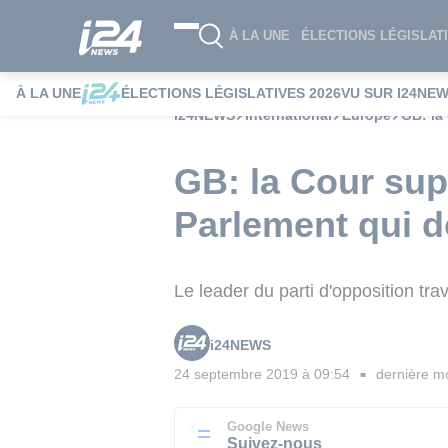
À LA UNE
ÉLECTIONS LÉGISLATI
À LA UNE
ÉLECTIONS LÉGISLATIVES 2026
VU SUR I24NE
i24NEWS
International
Europe
GB: la
GB: la Cour sup
Parlement qui d
Le leader du parti d'opposition tr
i24NEWS
24 septembre 2019 à 09:54
dernière mo
■
Google News
Suivez-nous