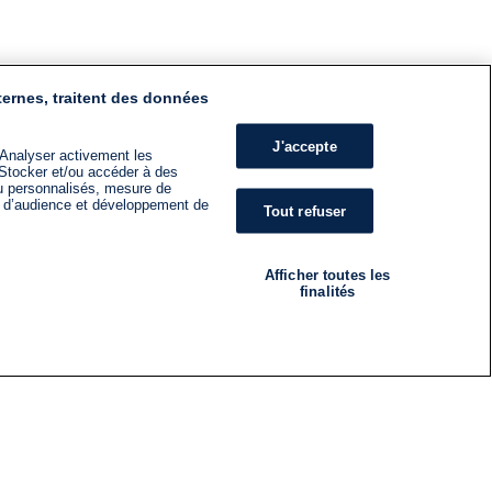
ternes, traitent des données
J'accepte
 Analyser activement les
n. Stocker et/ou accéder à des
nu personnalisés, mesure de
s d’audience et développement de
Tout refuser
Afficher toutes les
finalités
RADIO
ÉMISSIONS
Nous suivre
ES
S'INSCRIRE À LA NEWSLETTER