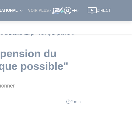
NATIONAL
VOIR PLUS
FR
DIRECT
t à nouveau siéger "dès que possible"
spension du
 que possible"
sionner
2 min