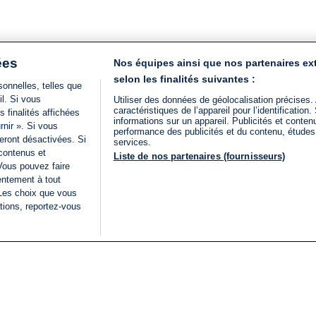
ées
Nos équipes ainsi que nos partenaires ex
selon les finalités suivantes :
onnelles, telles que
il. Si vous
Utiliser des données de géolocalisation précises.
caractéristiques de l’appareil pour l’identificatio
 finalités affichées
informations sur un appareil. Publicités et conte
rnir ». Si vous
performance des publicités et du contenu, étude
eront désactivées. Si
services.
 contenus et
Liste de nos partenaires (fournisseurs)
Vous pouvez faire
entement à tout
 Les choix que vous
tions, reportez-vous
DIRECT
Categories
Juridique
i24NEWS
FIL INFO
CONDITIONS GÉNÉRAL