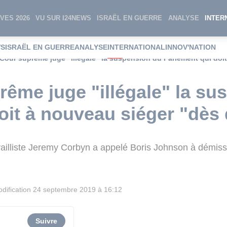
VES 2026
VU SUR I24NEWS
ISRAËL EN GUERRE
ANALYSE
INTER
WS
ISRAËL EN GUERRE
ANALYSE
INTERNATIONAL
INNOV'NATION
 Cour suprême juge "illégale" la suspension du Parlement qui doi
rême juge "illégale" la su
oit à nouveau siéger "dès
availliste Jeremy Corbyn a appelé Boris Johnson à démis
dification
24 septembre 2019 à 16:12
Suivre