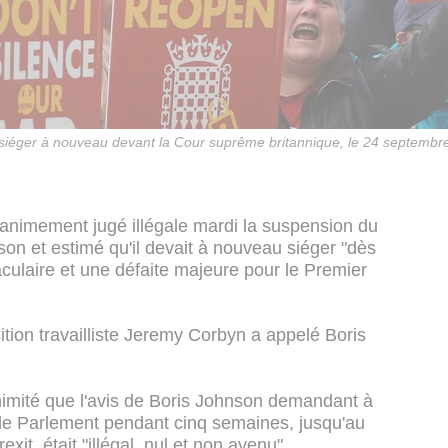
 siéger à nouveau devant la Cour suprême britannique, le 24 septembr
animement jugé illégale mardi la suspension du
on et estimé qu'il devait à nouveau siéger "dès
culaire et une défaite majeure pour le Premier
sition travailliste Jeremy Corbyn a appelé Boris
nimité que l'avis de Boris Johnson demandant à
e le Parlement pendant cinq semaines, jusqu'au
it, était "illégal, nul et non avenu".