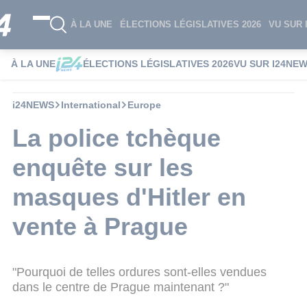
À LA UNE
ÉLECTIONS LÉGISLATIVES 2026
VU SUR 
À LA UNE
ÉLECTIONS LÉGISLATIVES 2026
VU SUR I24NE
i24NEWS
International
Europe
La police tchèque
enquête sur les
masques d'Hitler en
vente à Prague
"Pourquoi de telles ordures sont-elles vendues
dans le centre de Prague maintenant ?"