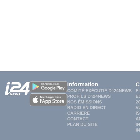
Information
C
COMITÉ EXÉCUTIF D'i24NEWS
F
PROFILS D'i24NEWS
É
NOS ÉMISSIONS
2
RADIO EN DIRECT
V
CARRIÈRE
I
CONTACT
A
PLAN DU SITE
I
I