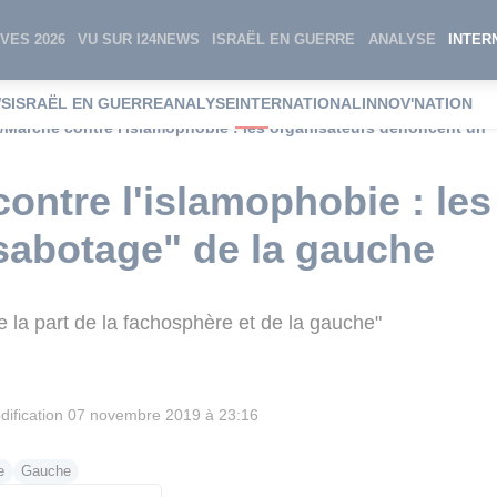
VES 2026
VU SUR I24NEWS
ISRAËL EN GUERRE
ANALYSE
INTER
WS
ISRAËL EN GUERRE
ANALYSE
INTERNATIONAL
INNOV'NATION
/Marche contre l'islamophobie : les organisateurs dénoncent un 
ontre l'islamophobie : les
sabotage" de la gauche
e la part de la fachosphère et de la gauche"
ification
07 novembre 2019 à 23:16
e
Gauche