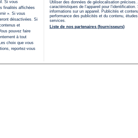
il. Si vous
Utiliser des données de géolocalisation précises.
caractéristiques de l’appareil pour l’identificatio
 finalités affichées
informations sur un appareil. Publicités et conte
rnir ». Si vous
performance des publicités et du contenu, étude
eront désactivées. Si
services.
 contenus et
Liste de nos partenaires (fournisseurs)
Vous pouvez faire
entement à tout
 Les choix que vous
tions, reportez-vous
DIRECT
Categories
Juridique
i24NEWS
FIL INFO
CONDITIONS GÉNÉRAL
ÉLECTIONS LÉGISLATIVES
D'UTILISATION
2026
POLITIQUE DE
VU SUR I24NEWS
CONFIDENTIALITÉ
ISRAËL EN GUERRE
CONDITIONS GÉNÉRAL
ANALYSE
PUBLICITAIRE
INTERNATIONAL
DÉCLARATION
INNOV'NATION
D'ACCESSIBILITÉ