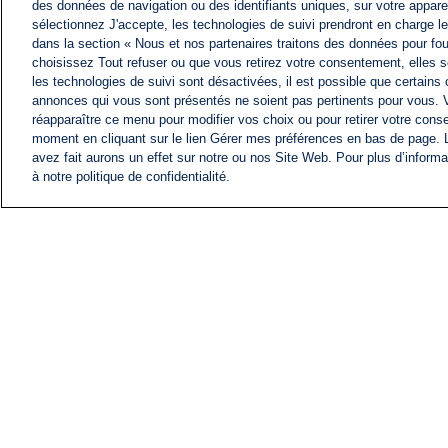
des données de navigation ou des identifiants uniques, sur votre appare
sélectionnez J'accepte, les technologies de suivi prendront en charge les
dans la section « Nous et nos partenaires traitons des données pour fou
choisissez Tout refuser ou que vous retirez votre consentement, elles s
les technologies de suivi sont désactivées, il est possible que certains
annonces qui vous sont présentés ne soient pas pertinents pour vous. 
réapparaître ce menu pour modifier vos choix ou pour retirer votre cons
moment en cliquant sur le lien Gérer mes préférences en bas de page.
avez fait aurons un effet sur notre ou nos Site Web. Pour plus d’informa
à notre politique de confidentialité.
ACTU
FIL INFO
Information
COMITÉ EXÉCUTIF D'
PROFILS D'i24NEWS
NOS ÉMISSIONS
RADIO EN DIRECT
CARRIÈRE
CONTACT
PLAN DU SITE