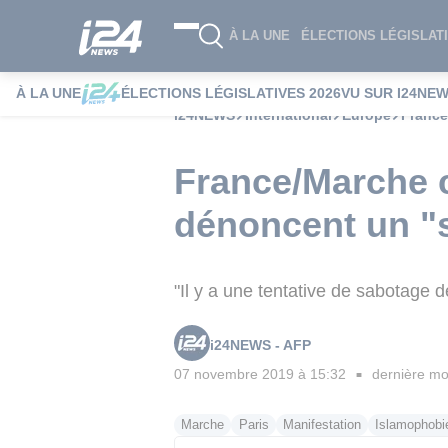
À LA UNE
ÉLECTIONS LÉGISLATI
À LA UNE
ÉLECTIONS LÉGISLATIVES 2026
VU SUR I24NE
i24NEWS
International
Europe
France
France/Marche c
dénoncent un "
"Il y a une tentative de sabotage d
i24NEWS - AFP
07 novembre 2019 à 15:32
dernière mod
■
Marche
Paris
Manifestation
Islamophobi