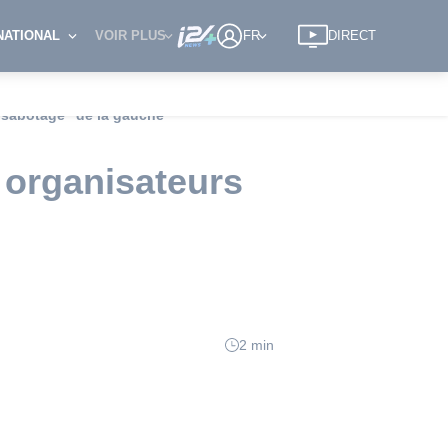
NATIONAL
VOIR PLUS
FR
DIRECT
"sabotage" de la gauche
 organisateurs
2 min