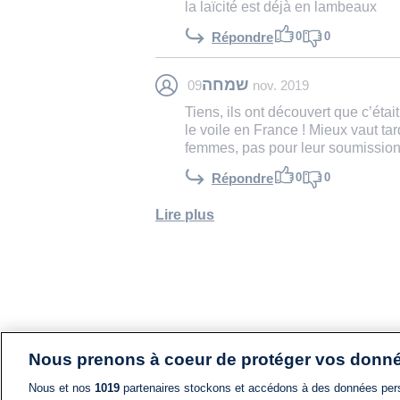
la laïcité est déjà en lambeaux
0
0
Répondre
שמחה
09 nov. 2019
Tiens, ils ont découvert que c’éta
le voile en France ! Mieux vaut tar
femmes, pas pour leur soumissio
0
0
Répondre
Lire plus
Nous prenons à coeur de protéger vos donn
Nous et nos
1019
partenaires stockons et accédons à des données pers