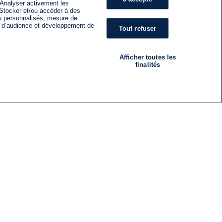
 Analyser activement les
n. Stocker et/ou accéder à des
nu personnalisés, mesure de
s d’audience et développement de
Tout refuser
Afficher toutes les
finalités
RADIO
ÉMISSIONS
Nous suivre
ES
S'INSCRIRE À LA NEWSLETTER
ES