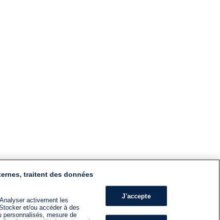
ternes, traitent des données
J'accepte
 Analyser activement les
n. Stocker et/ou accéder à des
nu personnalisés, mesure de