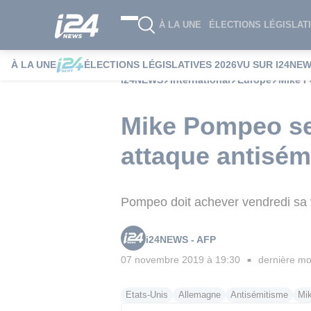
À LA UNE
ÉLECTIONS LÉGISLATI
À LA UNE
ÉLECTIONS LÉGISLATIVES 2026
VU SUR I24NE
i24NEWS
International
Europe
Mike P
Mike Pompeo se 
attaque antisém
Pompeo doit achever vendredi sa 
i24NEWS - AFP
07 novembre 2019 à 19:30
dernière mod
■
Etats-Unis
Allemagne
Antisémitisme
Mi