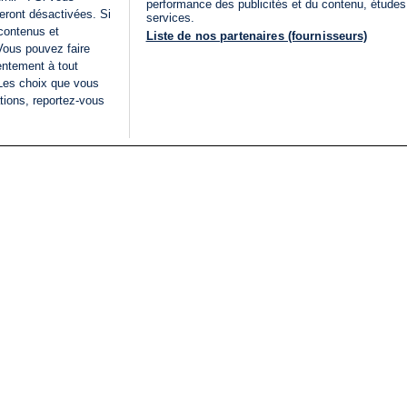
performance des publicités et du contenu, étude
eront désactivées. Si
services.
 contenus et
Liste de nos partenaires (fournisseurs)
Vous pouvez faire
entement à tout
 Les choix que vous
tions, reportez-vous
DIRECT
Categories
Juridique
i24NEWS
FIL INFO
CONDITIONS GÉNÉRAL
ÉLECTIONS LÉGISLATIVES
D'UTILISATION
2026
POLITIQUE DE
VU SUR I24NEWS
CONFIDENTIALITÉ
ISRAËL EN GUERRE
CONDITIONS GÉNÉRAL
ANALYSE
PUBLICITAIRE
INTERNATIONAL
DÉCLARATION
INNOV'NATION
D'ACCESSIBILITÉ
GÉRER MES PRÉFÉREN
LISTE DES COOKIES