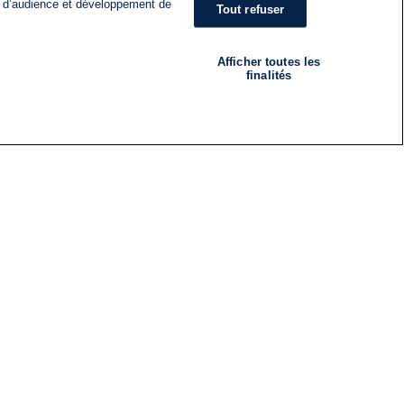
s d’audience et développement de
Tout refuser
Afficher toutes les
finalités
RADIO
ÉMISSIONS
Nous suivre
ES
S'INSCRIRE À LA NEWSLETTER
ES
CES