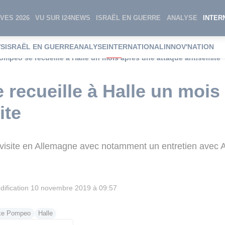
VES 2026
VU SUR I24NEWS
ISRAËL EN GUERRE
ANALYSE
INTER
WS
ISRAËL EN GUERRE
ANALYSE
INTERNATIONAL
INNOV'NATION
ompeo se recueille à Halle un mois après une attaque antisémite
recueille à Halle un mois
ite
visite en Allemagne avec notamment un entretien avec 
ification
10 novembre 2019 à 09:57
ke Pompeo
Halle