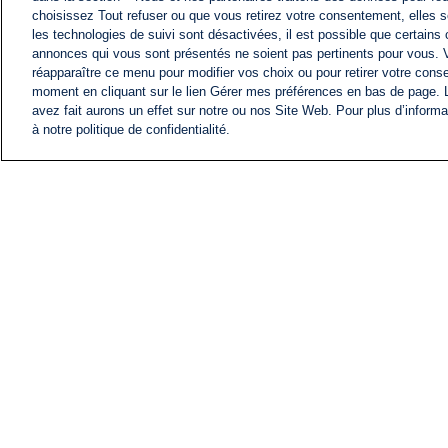
choisissez Tout refuser ou que vous retirez votre consentement, elles s
les technologies de suivi sont désactivées, il est possible que certains
annonces qui vous sont présentés ne soient pas pertinents pour vous. 
réapparaître ce menu pour modifier vos choix ou pour retirer votre cons
moment en cliquant sur le lien Gérer mes préférences en bas de page.
avez fait aurons un effet sur notre ou nos Site Web. Pour plus d’informa
à notre politique de confidentialité.
ACTU
FIL INFO
Information
COMITÉ EXÉCUTIF D'
PROFILS D'i24NEWS
NOS ÉMISSIONS
RADIO EN DIRECT
CARRIÈRE
CONTACT
PLAN DU SITE