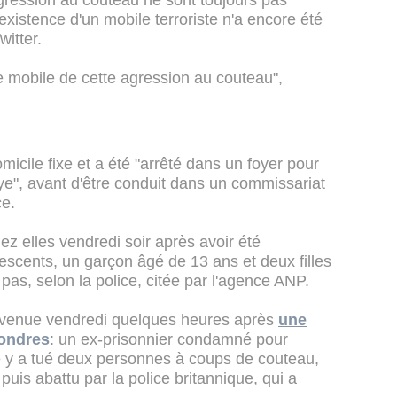
agression au couteau ne sont toujours pas
existence d'un mobile terroriste n'a encore été
witter.
e mobile de cette agression au couteau",
micile fixe et a été "arrêté dans un foyer pour
ye", avant d'être conduit dans un commissariat
ce.
hez elles vendredi soir après avoir été
dolescents, un garçon âgé de 13 ans et deux filles
pas, selon la police, citée par l'agence ANP.
rvenue vendredi quelques heures après
une
Londres
: un ex-prisonnier condamné pour
le y a tué deux personnes à coups de couteau,
 puis abattu par la police britannique, qui a