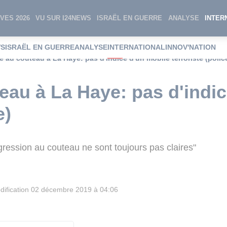
VES 2026
VU SUR I24NEWS
ISRAËL EN GUERRE
ANALYSE
INTER
WS
ISRAËL EN GUERRE
ANALYSE
INTERNATIONAL
INNOV'NATION
e au couteau à La Haye: pas d'indice d'un mobile terroriste (polic
eau à La Haye: pas d'indi
e)
gression au couteau ne sont toujours pas claires"
ification
02 décembre 2019 à 04:06