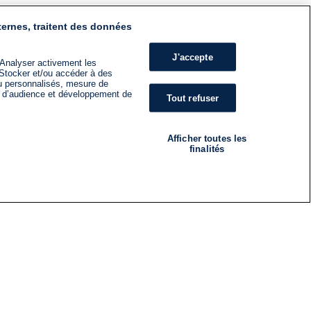
ternes, traitent des données
J'accepte
 Analyser activement les
n. Stocker et/ou accéder à des
nu personnalisés, mesure de
s d’audience et développement de
Tout refuser
Afficher toutes les
finalités
RADIO
ÉMISSIONS
Nous suivre
ES
S'INSCRIRE À LA NEWSLETTER