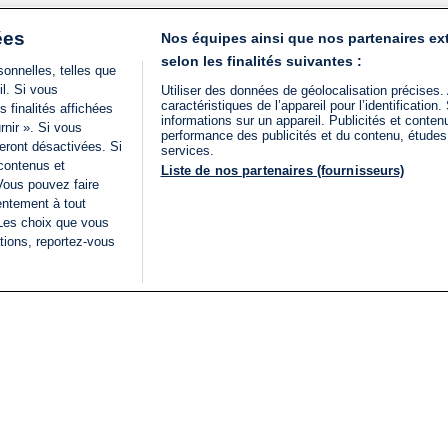
ées
Nos équipes ainsi que nos partenaires ex
selon les finalités suivantes :
onnelles, telles que
il. Si vous
Utiliser des données de géolocalisation précises.
caractéristiques de l’appareil pour l’identificatio
 finalités affichées
informations sur un appareil. Publicités et conte
rnir ». Si vous
performance des publicités et du contenu, étude
eront désactivées. Si
services.
 contenus et
Liste de nos partenaires (fournisseurs)
Vous pouvez faire
entement à tout
 Les choix que vous
tions, reportez-vous
DIRECT
Categories
Juridique
i24NEWS
FIL INFO
CONDITIONS GÉNÉRAL
ÉLECTIONS LÉGISLATIVES
D'UTILISATION
2026
POLITIQUE DE
VU SUR I24NEWS
CONFIDENTIALITÉ