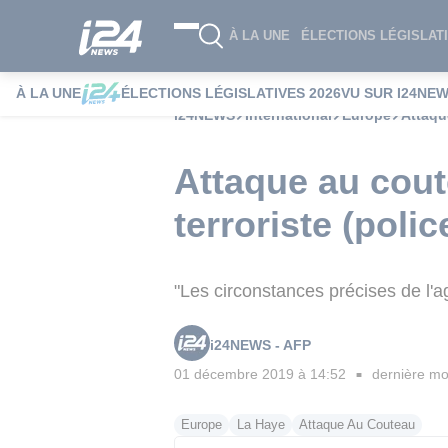
À LA UNE
ÉLECTIONS LÉGISLATI
À LA UNE
ÉLECTIONS LÉGISLATIVES 2026
VU SUR I24NE
i24NEWS
International
Europe
Attaqu
Attaque au cout
terroriste (polic
"Les circonstances précises de l'a
i24NEWS - AFP
01 décembre 2019 à 14:52
dernière mod
■
Europe
La Haye
Attaque Au Couteau