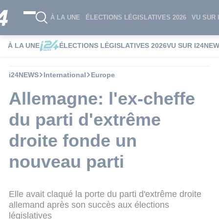
À LA UNE
ÉLECTIONS LÉGISLATIVES 2026
VU SUR 
À LA UNE
ÉLECTIONS LÉGISLATIVES 2026
VU SUR I24NE
i24NEWS
International
Europe
Allemagne: l'ex-cheffe
du parti d'extrême
droite fonde un
nouveau parti
Elle avait claqué la porte du parti d'extrême droite
allemand après son succès aux élections
législatives