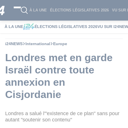
À LA UNE
ÉLECTIONS LÉGISLATIVES 2026
VU SUR 
À LA UNE
ÉLECTIONS LÉGISLATIVES 2026
VU SUR I24NE
i24NEWS
International
Europe
Londres met en garde
Israël contre toute
annexion en
Cisjordanie
Londres a salué l'"existence de ce plan" sans pour
autant "soutenir son contenu"