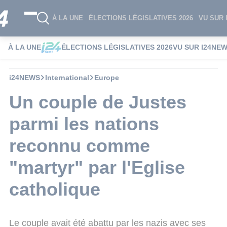
À LA UNE
ÉLECTIONS LÉGISLATIVES 2026
VU SUR 
À LA UNE
ÉLECTIONS LÉGISLATIVES 2026
VU SUR I24NE
i24NEWS
International
Europe
Un couple de Justes
parmi les nations
reconnu comme
"martyr" par l'Eglise
catholique
Le couple avait été abattu par les nazis avec ses