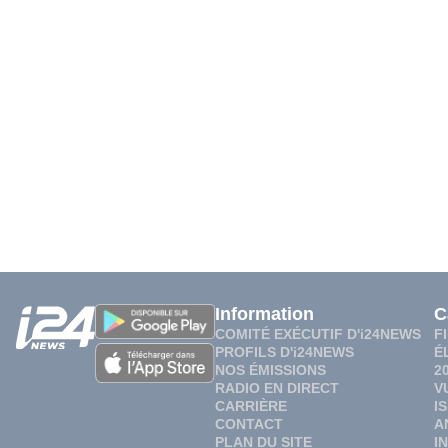
Information
C
COMITÉ EXÉCUTIF D'i24NEWS
F
PROFILS D'i24NEWS
É
NOS ÉMISSIONS
2
RADIO EN DIRECT
V
CARRIÈRE
I
CONTACT
A
PLAN DU SITE
I