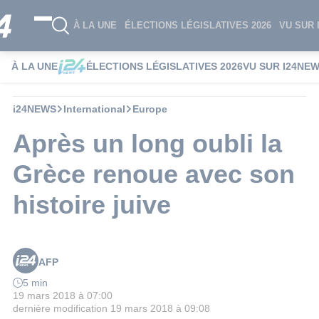
À LA UNE
ÉLECTIONS LÉGISLATIVES 2026
VU SUR 
À LA UNE
ÉLECTIONS LÉGISLATIVES 2026
VU SUR I24NE
i24NEWS
International
Europe
Après un long oubli la
Grèce renoue avec son
histoire juive
AFP
5 min
19 mars 2018 à 07:00
dernière modification
19 mars 2018 à 09:08