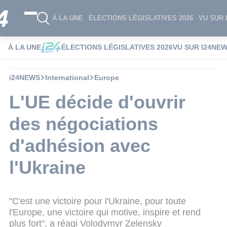
À LA UNE
ÉLECTIONS LÉGISLATIVES 2026
VU SUR 
À LA UNE
ÉLECTIONS LÉGISLATIVES 2026
VU SUR I24NE
i24NEWS
International
Europe
L'UE décide d'ouvrir
des négociations
d'adhésion avec
l'Ukraine
"C'est une victoire pour l'Ukraine, pour toute
l'Europe, une victoire qui motive, inspire et rend
plus fort", a réagi Volodymyr Zelensky