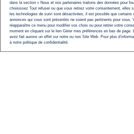
dans la section « Nous et nos partenaires traitons des données pour fou
choisissez Tout refuser ou que vous retirez votre consentement, elles s
les technologies de suivi sont désactivées, il est possible que certains
annonces qui vous sont présentés ne soient pas pertinents pour vous. 
réapparaître ce menu pour modifier vos choix ou pour retirer votre cons
moment en cliquant sur le lien Gérer mes préférences en bas de page.
avez fait aurons un effet sur notre ou nos Site Web. Pour plus d’informa
à notre politique de confidentialité.
ACTU
FIL INFO
Information
COMITÉ EXÉCUTIF D'
PROFILS D'i24NEWS
NOS ÉMISSIONS
RADIO EN DIRECT
CARRIÈRE
CONTACT
PLAN DU SITE