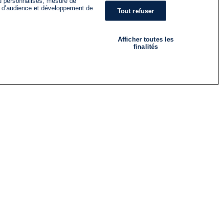
nu personnalisés, mesure de
s d’audience et développement de
Tout refuser
Afficher toutes les
finalités
RADIO
ÉMISSIONS
Nous suivre
ES
S'INSCRIRE À LA NEWSLETTER
ES
CES