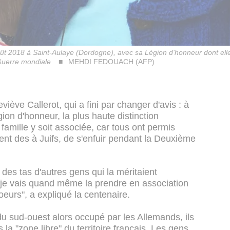
ût 2018 à Saint-Aulaye (Dordogne), avec sa Légion d'honneur dont elle
e Guerre mondiale
MEHDI FEDOUACH (AFP)
viève Callerot, qui a fini par changer d'avis : à
gion d'honneur, la plus haute distinction
famille y soit associée, car tous ont permis
t des à Juifs, de s'enfuir pendant la Deuxième
a des tas d'autres gens qui la méritaient
i, je vais quand même la prendre en association
eurs", a expliqué la centenaire.
 sud-ouest alors occupé par les Allemands, ils
la "zone libre" du territoire français. Les gens