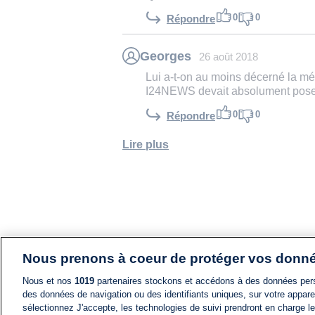
0
0
Répondre
Georges
26 août 2018
Lui a-t-on au moins décerné la mé
I24NEWS devait absolument poser.
0
0
Répondre
Lire plus
Nous prenons à coeur de protéger vos donn
Nous et nos
1019
partenaires stockons et accédons à des données pers
des données de navigation ou des identifiants uniques, sur votre appare
sélectionnez J'accepte, les technologies de suivi prendront en charge les