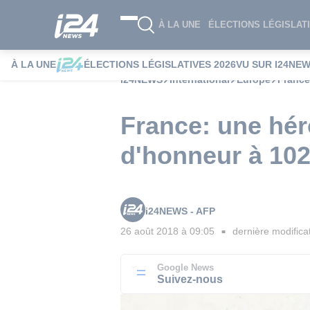
À LA UNE
ÉLECTIONS LÉGISLATI
À LA UNE
ÉLECTIONS LÉGISLATIVES 2026
VU SUR I24NE
i24NEWS
International
Europe
France
France: une héro
d'honneur à 102
i24NEWS - AFP
26 août 2018 à 09:05
dernière modifica
■
Google News
Suivez-nous