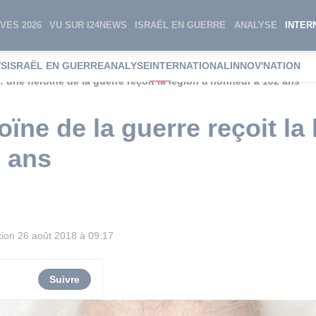
VES 2026
VU SUR I24NEWS
ISRAËL EN GUERRE
ANALYSE
INTER
WS
ISRAËL EN GUERRE
ANALYSE
INTERNATIONAL
INNOV'NATION
: une héroïne de la guerre reçoit la légion d'honneur à 102 ans
ïne de la guerre reçoit la 
 ans
tion
26 août 2018 à 09:17
Suivre