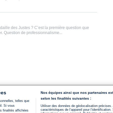
daille des Justes ? C’est la première question que
 Question de professionnalisme...
ées
Nos équipes ainsi que nos partenaires ex
selon les finalités suivantes :
onnelles, telles que
il. Si vous
Utiliser des données de géolocalisation précises.
caractéristiques de l’appareil pour l’identificatio
 finalités affichées