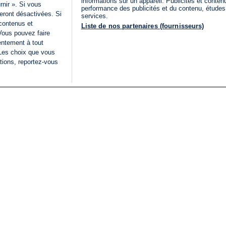
informations sur un appareil. Publicités et conte
rnir ». Si vous
performance des publicités et du contenu, étude
eront désactivées. Si
services.
 contenus et
Liste de nos partenaires (fournisseurs)
Vous pouvez faire
entement à tout
 Les choix que vous
tions, reportez-vous
DIRECT
Categories
Juridique
i24NEWS
FIL INFO
CONDITIONS GÉNÉRAL
ÉLECTIONS LÉGISLATIVES
D'UTILISATION
2026
POLITIQUE DE
VU SUR I24NEWS
CONFIDENTIALITÉ
ISRAËL EN GUERRE
CONDITIONS GÉNÉRAL
ANALYSE
PUBLICITAIRE
INTERNATIONAL
DÉCLARATION
INNOV'NATION
D'ACCESSIBILITÉ
GÉRER MES PRÉFÉREN
LISTE DES COOKIES