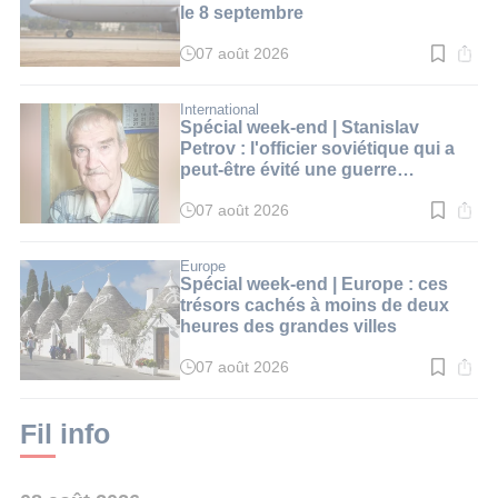
le 8 septembre
07 août 2026
Temps
de
lecture
:
International
2
Spécial week-end | Stanislav
min.
Petrov : l'officier soviétique qui a
peut-être évité une guerre
nucléaire
07 août 2026
Temps
de
lecture
:
Europe
2
Spécial week-end | Europe : ces
min.
trésors cachés à moins de deux
heures des grandes villes
07 août 2026
Temps
de
lecture
:
Fil info
2
min.