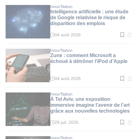
lecture
:
Innov'Nation
3
Intelligence artificielle : une étude
min.
de Google relativise le risque de
disparition des emplois
04 août 2026
Temps
de
lecture
:
Innov'Nation
3
Zune : comment Microsoft a
min.
échoué à détrôner l’iPod d’Apple
04 août 2026
Temps
de
lecture
:
Innov'Nation
2
À Tel Aviv, une exposition
min.
immersive imagine l’avenir de l’art
grâce aux nouvelles technologies
28 juil. 2026
Temps
de
lecture
:
Innov'Nation