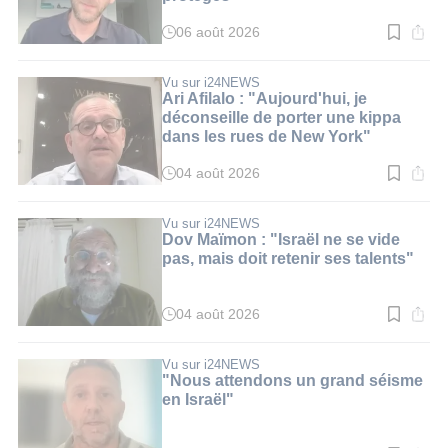
06 août 2026
Temps
de
lecture
:
Vu sur i24NEWS
2
Ari Afilalo : "Aujourd'hui, je
min.
déconseille de porter une kippa
dans les rues de New York"
04 août 2026
Temps
de
lecture
:
Vu sur i24NEWS
3
Dov Maïmon : "Israël ne se vide
min.
pas, mais doit retenir ses talents"
04 août 2026
Temps
de
lecture
:
Vu sur i24NEWS
3
"Nous attendons un grand séisme
min.
en Israël"