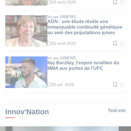
03 août 2026
Temps
de
lecture
:
Vu sur i24NEWS
3
ADN : une étude révèle une
min.
remarquable continuité génétique
au sein des populations juives
02 août 2026
Temps
de
lecture
:
Vu sur i24NEWS
3
Ilay Barzilay, l'espoir israélien du
min.
MMA aux portes de l'UFC
30 juil. 2026
Temps
de
lecture
:
2
min.
Innov'Nation
Tout voir