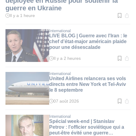
déployée en Russie pour soutenir la
guerre en Ukraine
Il y a 1 heure
Temps
de
lecture
:
International
2
LIVE BLOG | Guerre avec l'Iran : le
min.
chef d'état-major américain plaide
pour une désescalade
Il y a 2 heures
Temps
de
lecture
:
International
1
United Airlines relancera ses vols
min.
directs entre New York et Tel-Aviv
le 8 septembre
07 août 2026
Temps
de
lecture
:
International
2
Spécial week-end | Stanislav
min.
Petrov : l'officier soviétique qui a
peut-être évité une guerre