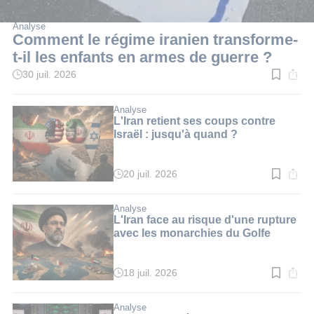
Analyse
Comment le régime iranien transforme-
t-il les enfants en armes de guerre ?
30 juil. 2026
Temps
de
lecture
:
Analyse
20
L'Iran retient ses coups contre
min.
Israël : jusqu'à quand ?
20 juil. 2026
Temps
de
lecture
:
Analyse
3
L'Iran face au risque d'une rupture
min.
avec les monarchies du Golfe
18 juil. 2026
Temps
de
lecture
:
Analyse