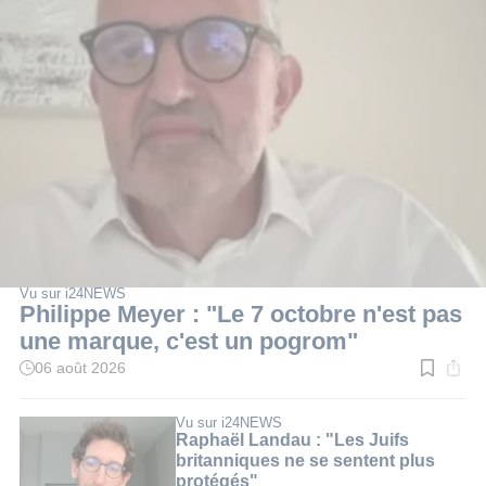
Vu sur i24NEWS
Philippe Meyer : "Le 7 octobre n'est pas
une marque, c'est un pogrom"
06 août 2026
Temps
de
lecture
:
Vu sur i24NEWS
2
Raphaël Landau : "Les Juifs
min.
britanniques ne se sentent plus
protégés"