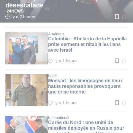
désescalade
i24NEWS
Il y a 2 heures
Temps
de
lecture
:
Amérique
1
Colombie : Abelardo de la Espriella
min.
prête serment et rétablit les liens
avec Israël
Il y a 1 heure
Temps
de
lecture
:
Israël
2
Mossad : les limogeages de deux
min.
hauts responsables provoquent
une crise interne
Il y a 1 heure
Temps
de
lecture
:
International
2
Corée du Nord : une unité de
min.
missiles déployée en Russie pour