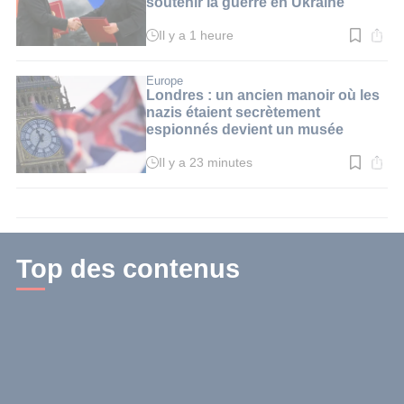
soutenir la guerre en Ukraine
Il y a 1 heure
Temps
de
lecture
:
Europe
2
Londres : un ancien manoir où les
min.
nazis étaient secrètement
espionnés devient un musée
Il y a 23 minutes
Temps
de
lecture
:
2
min.
Top des contenus