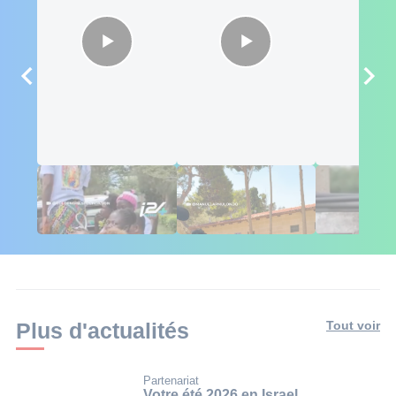
🇮🇱🇰🇪 Israël au
Des influenceurs
L'Africa Co
Kenya : 6 semaines
africains conquis
Poutine pié
d'engagement
par Israël 🇮🇱
Mali
Plus d'actualités
Tout voir
Partenariat
Votre été 2026 en Israel