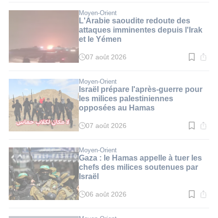
lecture
:
Moyen-Orient
3
L'Arabie saoudite redoute des
min.
attaques imminentes depuis l'Irak
et le Yémen
07 août 2026
Temps
de
lecture
:
Moyen-Orient
3
Israël prépare l'après-guerre pour
min.
les milices palestiniennes
opposées au Hamas
07 août 2026
Temps
de
lecture
:
Moyen-Orient
3
Gaza : le Hamas appelle à tuer les
min.
chefs des milices soutenues par
Israël
06 août 2026
Temps
de
lecture
: