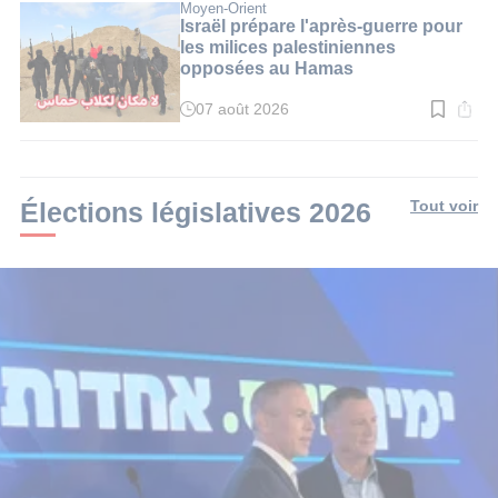
:
Moyen-Orient
3
Israël prépare l'après-guerre pour
min.
les milices palestiniennes
opposées au Hamas
07 août 2026
Temps
de
lecture
:
3
min.
Élections législatives 2026
Tout voir