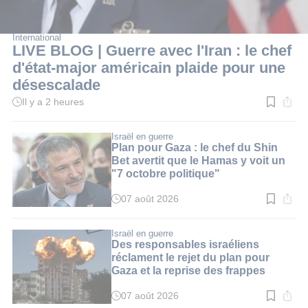
International
LIVE BLOG | Guerre avec l'Iran : le chef
d'état-major américain plaide pour une
désescalade
Il y a 2 heures
Temps
de
lecture
:
Israël en guerre
1
Plan pour Gaza : le chef du Shin
min.
Bet avertit que le Hamas y voit un
"7 octobre politique"
07 août 2026
Temps
de
lecture
:
Israël en guerre
3
Des responsables israéliens
min.
réclament le rejet du plan pour
Gaza et la reprise des frappes
07 août 2026
Temps