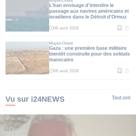
Moyen-Orient
3
L’Iran envisage d’interdire le
min.
passage aux navires américains et
israéliens dans le Détroit d'Ormuz
06 août 2026
Temps
de
lecture
:
Moyen-Orient
3
Gaza : une première base militaire
min.
bientôt construite pour des soldats
marocains
06 août 2026
Temps
de
lecture
:
3
min.
Vu sur i24NEWS
Tout voir