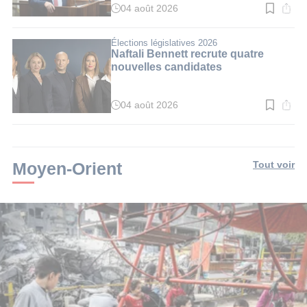
04 août 2026
Temps
de
lecture
:
Élections législatives 2026
3
Naftali Bennett recrute quatre
min.
nouvelles candidates
04 août 2026
Temps
de
lecture
:
3
min.
Moyen-Orient
Tout voir