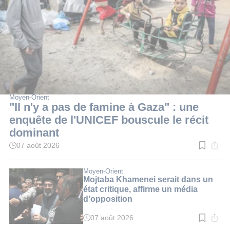
Moyen-Orient
"Il n'y a pas de famine à Gaza" : une
enquête de l'UNICEF bouscule le récit
dominant
07 août 2026
Temps
de
lecture
:
Moyen-Orient
3
Mojtaba Khamenei serait dans un
min.
état critique, affirme un média
d’opposition
07 août 2026
Temps
de