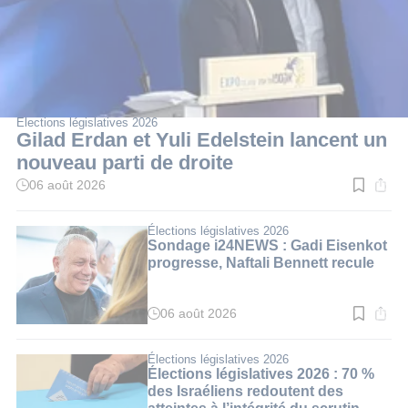
Élections législatives 2026
Gilad Erdan et Yuli Edelstein lancent un
nouveau parti de droite
06 août 2026
Temps
de
lecture
:
Élections législatives 2026
3
Sondage i24NEWS : Gadi Eisenkot
min.
progresse, Naftali Bennett recule
06 août 2026
Temps
de
lecture
:
Élections législatives 2026
4
Élections législatives 2026 : 70 %
min.
des Israéliens redoutent des
atteintes à l’intégrité du scrutin