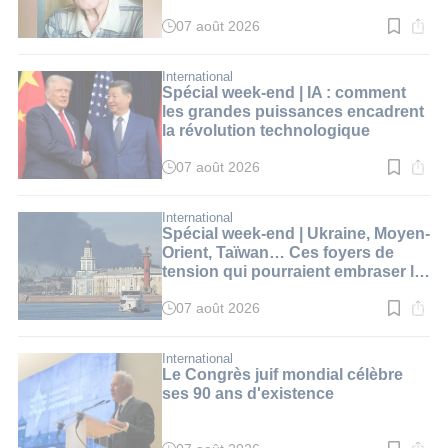
nucléaire
07 août 2026
Temps
de
lecture
:
International
2
Spécial week-end | IA : comment
min.
les grandes puissances encadrent
la révolution technologique
07 août 2026
Temps
de
lecture
:
International
2
Spécial week-end | Ukraine, Moyen-
min.
Orient, Taïwan… Ces foyers de
tension qui pourraient embraser le
monde
07 août 2026
Temps
de
lecture
:
International
2
Le Congrès juif mondial célèbre
min.
ses 90 ans d'existence