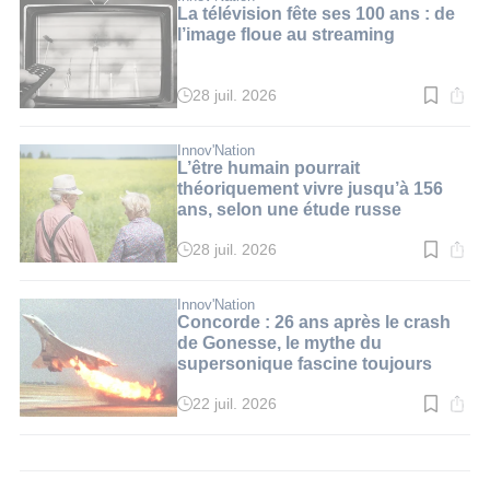
3
La télévision fête ses 100 ans : de
min.
l’image floue au streaming
28 juil. 2026
Temps
de
lecture
:
Innov'Nation
2
L’être humain pourrait
min.
théoriquement vivre jusqu’à 156
ans, selon une étude russe
28 juil. 2026
Temps
de
lecture
:
Innov'Nation
3
Concorde : 26 ans après le crash
min.
de Gonesse, le mythe du
supersonique fascine toujours
22 juil. 2026
Temps
de
lecture
:
3
min.