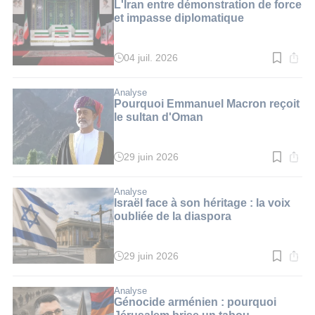
3
L'Iran entre démonstration de force
min.
et impasse diplomatique
04 juil. 2026
Temps
de
lecture
:
Analyse
3
Pourquoi Emmanuel Macron reçoit
min.
le sultan d'Oman
29 juin 2026
Temps
de
lecture
:
Analyse
5
Israël face à son héritage : la voix
min.
oubliée de la diaspora
29 juin 2026
Temps
de
lecture
:
Analyse
7
Génocide arménien : pourquoi
min.