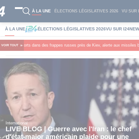
À LA UNE
ÉLECTIONS LÉGISLATIVES 2026
VU SUR 
À LA UNE
ÉLECTIONS LÉGISLATIVES 2026
VU SUR I24NE
»
 dans des frappes russes près de Kiev, alerte aux missiles balistiques en cou
VOIR TOUT
International
LIVE BLOG | Guerre avec l'Iran : le chef
d'état-major américain plaide pour une