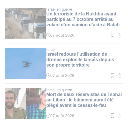
de
lecture
:
Israël en guerre
3
Un terroriste de la Nukhba ayant
min.
participé au 7 octobre arrêté au
volant d'un camion d'aide à Rafah
07 août 2026
Temps
de
lecture
:
Israël
2
Israël redoute l'utilisation de
min.
drones explosifs lancés depuis
son propre territoire
07 août 2026
Temps
de
lecture
:
Israël en guerre
3
Mort de deux réservistes de Tsahal
min.
au Liban : le bâtiment aurait été
piégé avant le cessez-le-feu
07 août 2026
Temps
de
lecture