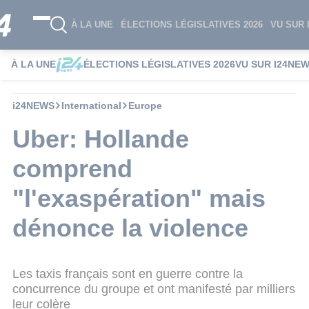
À LA UNE
ÉLECTIONS LÉGISLATIVES 2026
VU SUR 
À LA UNE
ÉLECTIONS LÉGISLATIVES 2026
VU SUR I24NE
i24NEWS
International
Europe
Uber: Hollande
comprend
"l'exaspération" mais
dénonce la violence
Les taxis français sont en guerre contre la
concurrence du groupe et ont manifesté par milliers
leur colère