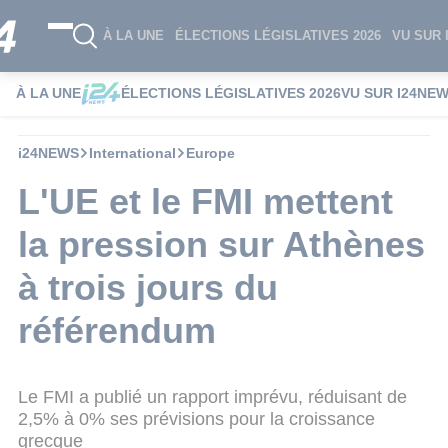
À LA UNE
ÉLECTIONS LÉGISLATIVES 2026
VU SUR 
À LA UNE
ÉLECTIONS LÉGISLATIVES 2026
VU SUR I24NE
i24NEWS
International
Europe
L'UE et le FMI mettent
la pression sur Athènes
à trois jours du
référendum
Le FMI a publié un rapport imprévu, réduisant de
2,5% à 0% ses prévisions pour la croissance
grecque