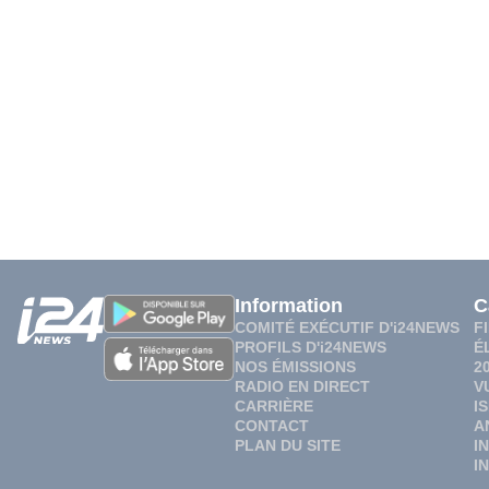
Information
C
COMITÉ EXÉCUTIF D'i24NEWS
F
PROFILS D'i24NEWS
É
NOS ÉMISSIONS
2
RADIO EN DIRECT
V
CARRIÈRE
I
CONTACT
A
PLAN DU SITE
I
I