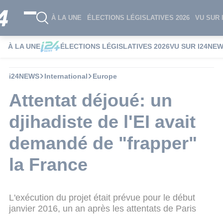
À LA UNE
ÉLECTIONS LÉGISLATIVES 2026
VU SUR 
À LA UNE
ÉLECTIONS LÉGISLATIVES 2026
VU SUR I24NE
i24NEWS
International
Europe
Attentat déjoué: un
djihadiste de l'EI avait
demandé de "frapper"
la France
L'exécution du projet était prévue pour le début
janvier 2016, un an après les attentats de Paris