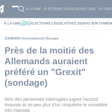
À LA UNE
ÉLECTIONS LÉGISLATIVES 2026
VU SUR 
À LA UNE
ÉLECTIONS LÉGISLATIVES 2026
VU SUR I24NE
i24NEWS
International
Europe
Près de la moitié des
Allemands auraient
préféré un "Grexit"
(sondage)
56% des personnes interrogées jugent l'accord
mauvais et un peu plus d'un cinquième le considère
très mauvais