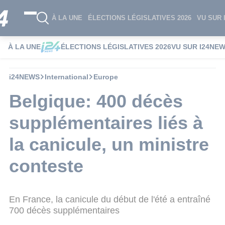
À LA UNE
ÉLECTIONS LÉGISLATIVES 2026
VU SUR 
À LA UNE
ÉLECTIONS LÉGISLATIVES 2026
VU SUR I24NE
i24NEWS
International
Europe
Belgique: 400 décès
supplémentaires liés à
la canicule, un ministre
conteste
En France, la canicule du début de l'été a entraîné
700 décès supplémentaires