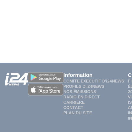
Information
C
COMITÉ EXÉCUTIF D'i24NEWS
F
PROFILS D'i24NEWS
É
NOS ÉMISSIONS
2
RADIO EN DIRECT
V
CARRIÈRE
I
CONTACT
A
PLAN DU SITE
I
I