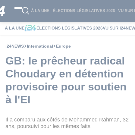
À LA UNE
ÉLECTIONS LÉGISLATIVES 2026
VU SUR 
À LA UNE
ÉLECTIONS LÉGISLATIVES 2026
VU SUR I24NE
i24NEWS
International
Europe
GB: le prêcheur radical
Choudary en détention
provisoire pour soutien
à l'EI
Il a comparu aux côtés de Mohammed Rahman, 32
ans, poursuivi pour les mêmes faits