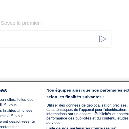
Soyez le premier !
ées
Nos équipes ainsi que nos partenaires ex
selon les finalités suivantes :
onnelles, telles que
il. Si vous
Utiliser des données de géolocalisation précises.
caractéristiques de l’appareil pour l’identificatio
 finalités affichées
informations sur un appareil. Publicités et conte
rnir ». Si vous
performance des publicités et du contenu, étude
eront désactivées. Si
services.
 contenus et
Liste de nos partenaires (fournisseurs)