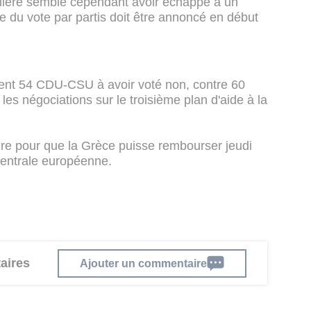
elière semble cependant avoir échappé à un
 du vote par partis doit être annoncé en début
aient 54 CDU-CSU à avoir voté non, contre 60
t les négociations sur le troisième plan d'aide à la
ire pour que la Grèce puisse rembourser jeudi
centrale européenne.
aires
Ajouter un commentaire