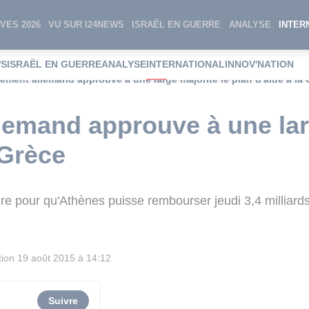
VES 2026
VU SUR I24NEWS
ISRAËL EN GUERRE
ANALYSE
INTER
WS
ISRAËL EN GUERRE
ANALYSE
INTERNATIONAL
INNOV'NATION
lement allemand approuve à une large majorité le plan d'aide à la
lemand approuve à une lar
 Grèce
ire pour qu'Athènes puisse rembourser jeudi 3,4 milliard
tion
19 août 2015 à 14:12
Suivre