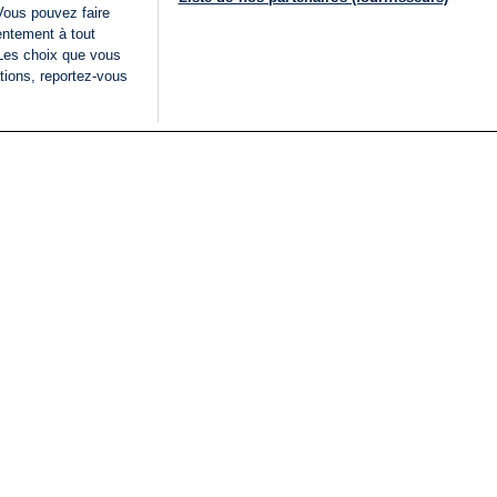
Vous pouvez faire
entement à tout
 Les choix que vous
tions, reportez-vous
DIRECT
Categories
Juridique
i24NEWS
FIL INFO
CONDITIONS GÉNÉRAL
ÉLECTIONS LÉGISLATIVES
D'UTILISATION
2026
POLITIQUE DE
VU SUR I24NEWS
CONFIDENTIALITÉ
ISRAËL EN GUERRE
CONDITIONS GÉNÉRAL
ANALYSE
PUBLICITAIRE
INTERNATIONAL
DÉCLARATION
INNOV'NATION
D'ACCESSIBILITÉ
GÉRER MES PRÉFÉREN
LISTE DES COOKIES