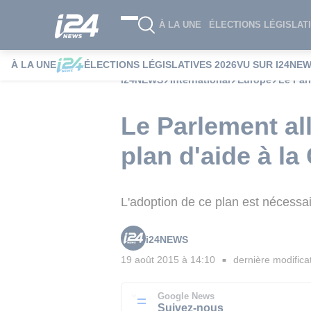
À LA UNE
ÉLECTIONS LÉGISLATI
À LA UNE
ÉLECTIONS LÉGISLATIVES 2026
VU SUR I24NE
i24NEWS
International
Europe
Le Par
Le Parlement al
plan d'aide à la
L'adoption de ce plan est nécessa
i24NEWS
19 août 2015 à 14:10
dernière modifica
■
Google News
Suivez-nous