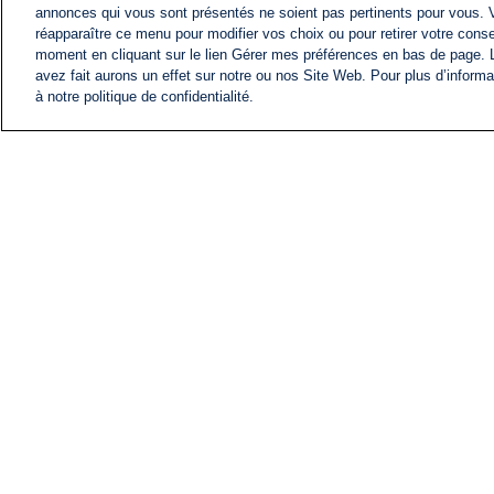
annonces qui vous sont présentés ne soient pas pertinents pour vous. 
réapparaître ce menu pour modifier vos choix ou pour retirer votre cons
moment en cliquant sur le lien Gérer mes préférences en bas de page.
avez fait aurons un effet sur notre ou nos Site Web. Pour plus d’informa
à notre politique de confidentialité.
ACTU
FIL INFO
Information
COMITÉ EXÉCUTIF D'
PROFILS D'i24NEWS
NOS ÉMISSIONS
RADIO EN DIRECT
CARRIÈRE
CONTACT
PLAN DU SITE