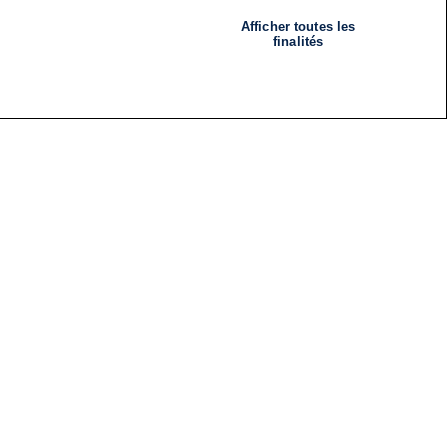
Afficher toutes les
finalités
RADIO
ÉMISSIONS
Nous suivre
ES
S'INSCRIRE À LA NEWSLETTER
ES
CES