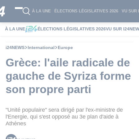
À LA UNE
ÉLECTIONS LÉGISLATIVES 2026
VU SUR 
À LA UNE
ÉLECTIONS LÉGISLATIVES 2026
VU SUR I24NE
i24NEWS
International
Europe
Grèce: l'aile radicale de
gauche de Syriza forme
son propre parti
"Unité populaire" sera dirigé par l'ex-ministre de
l'Energie, qui s'est opposé au 3e plan d'aide à
Athènes