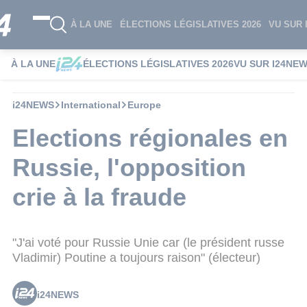
À LA UNE
ÉLECTIONS LÉGISLATIVES 2026
VU SUR 
À LA UNE
ÉLECTIONS LÉGISLATIVES 2026
VU SUR I24NE
i24NEWS
International
Europe
Elections régionales en
Russie, l'opposition
crie à la fraude
"J'ai voté pour Russie Unie car (le président russe
Vladimir) Poutine a toujours raison" (électeur)
i24NEWS