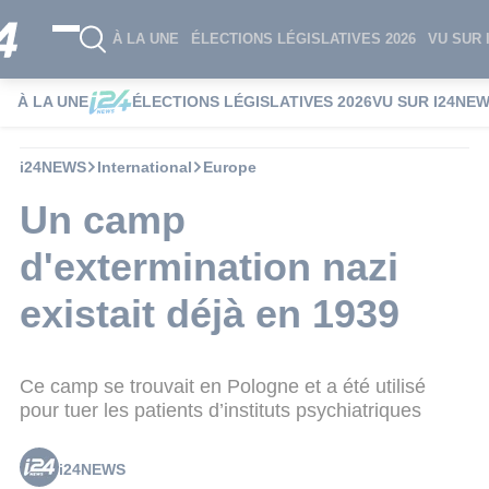
À LA UNE
ÉLECTIONS LÉGISLATIVES 2026
VU SUR 
À LA UNE
ÉLECTIONS LÉGISLATIVES 2026
VU SUR I24NE
i24NEWS
International
Europe
Un camp
d'extermination nazi
existait déjà en 1939
Ce camp se trouvait en Pologne et a été utilisé
pour tuer les patients d’instituts psychiatriques
i24NEWS