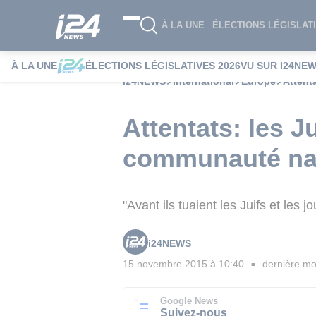
À LA UNE
ÉLECTIONS LÉGISLATI
À LA UNE
ÉLECTIONS LÉGISLATIVES 2026
VU SUR I24NE
i24NEWS
International
Europe
Attent
Attentats: les J
communauté na
"Avant ils tuaient les Juifs et les
i24NEWS
15 novembre 2015 à 10:40
dernière mod
■
Google News
Suivez-nous