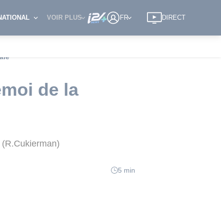
NATIONAL
VOIR PLUS
FR
DIRECT
ale
émoi de la
n" (R.Cukierman)
5 min