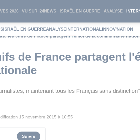
VES 2026
VU SUR I24NEWS
ISRAËL EN GUERRE
ANALYSE
INTER
WS
ISRAËL EN GUERRE
ANALYSE
INTERNATIONAL
INNOV'NATION
ats: les Juifs de France partagent l'émoi de la communauté nation
uifs de France partagent l'
tionale
 journalistes, maintenant tous les Français sans distinctio
ification
15 novembre 2015 à 10:55
Suivre