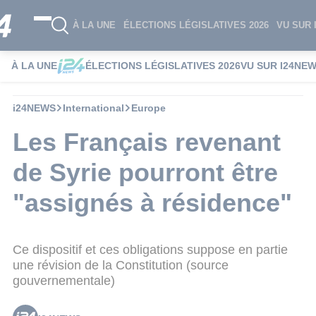
À LA UNE
ÉLECTIONS LÉGISLATIVES 2026
VU SUR 
À LA UNE
ÉLECTIONS LÉGISLATIVES 2026
VU SUR I24NE
i24NEWS
International
Europe
Les Français revenant
de Syrie pourront être
"assignés à résidence"
Ce dispositif et ces obligations suppose en partie
une révision de la Constitution (source
gouvernementale)